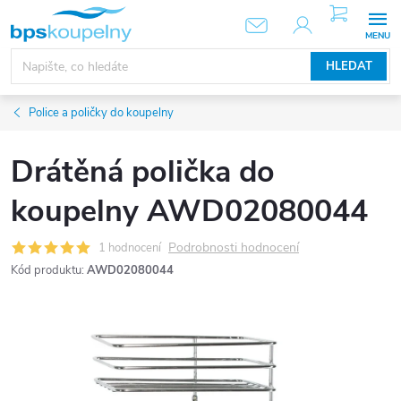
Přejít
NÁKUPNÍ
KOŠÍK
na
obsah
HLEDAT
Police a poličky do koupelny
Drátěná polička do
koupelny AWD02080044
Podrobnosti hodnocení
1 hodnocení
Kód produktu:
AWD02080044