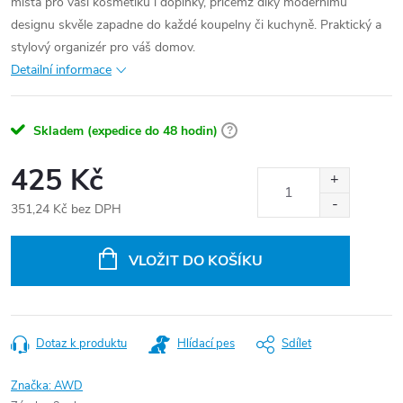
místa pro vaši kosmetiku i doplňky, přičemž díky modernímu
designu skvěle zapadne do každé koupelny či kuchyně. Praktický a
stylový organizér pro váš domov.
Detailní informace
Skladem (expedice do 48 hodin)
?
425 Kč
351,24 Kč bez DPH
Měrná
cena:
VLOŽIT DO KOŠÍKU
Dotaz k produktu
Hlídací pes
Sdílet
Značka:
AWD