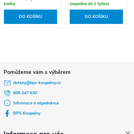
hodin)
(expedice do 1 týdne)
DO KOŠÍKU
DO KOŠÍKU
Z
á
dotazy
@
bps-koupelny.cz
p
a
608 247 630
t
Informace o objednávce
í
BPS Koupelny