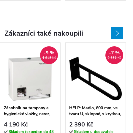
Zákazníci také nakoupili
-9 %
-7 %
4 618 Kč
2 581 Kč
Zásobník na tampony a
HELP: Madlo, 600 mm, ve
hygienické vložky, nerez,
tvaru U, sklopné, s krytkou,
bílý - 101403278
černá - 301607270
4 190 Kč
2 390 Kč
Skladem (expedice do 48
Skladem u dodavatele