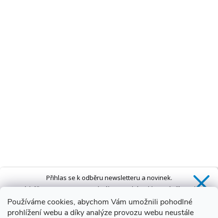
Přihlas se k odběru newsletteru a novinek.
Získáš
SLEVU 5 %
na první nákup a také exkluzivní přístup k
novinkám, slevám a dalším speciálním nabídkám.*
Používáme cookies, abychom Vám umožnili pohodlné
prohlížení webu a díky analýze provozu webu neustále