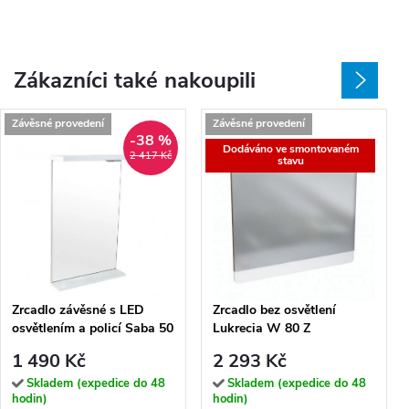
Zákazníci také nakoupili
Závěsné provedení
Závěsné provedení
-38 %
Dodáváno ve smontovaném
2 417 Kč
stavu
Zrcadlo závěsné s LED
Zrcadlo bez osvětlení
osvětlením a policí Saba 50
Lukrecia W 80 Z
Z
1 490 Kč
2 293 Kč
Skladem (expedice do 48
Skladem (expedice do 48
hodin)
hodin)