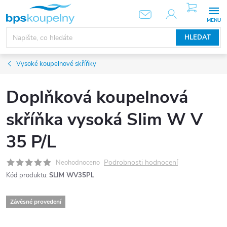
Přejít
NÁKUPNÍ
KOŠÍK
na
obsah
HLEDAT
Vysoké koupelnové skříňky
Doplňková koupelnová
skříňka vysoká Slim W V
35 P/L
Podrobnosti hodnocení
Neohodnoceno
Kód produktu:
SLIM WV35PL
Závěsné provedení