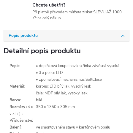
Chcete ušetřit?
Při platbě převodem můžete získat SLEVU AŽ 1000
Kč na celý nákup.
Popis produktu
Detailní popis produktu
Popis:
• doplňková koupelnová skříňka závěsná vysoká
• 3 x police LTD
• zpomalovací mechanismus SoftClose
Materiál:
korpus: LTD bílý lak, vysoký lesk
čela: MDF bílý lak, vysoký lesk
Barva:
bílá
Rozměry
( š x
350 x 1350 x 305 mm
v x hl )
:
Příslušenství:
Balení:
ve smontovaném stavu v kartónovém obalu