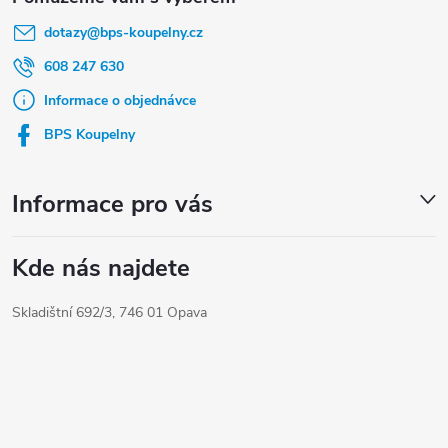
á
dotazy
@
bps-koupelny.cz
p
a
608 247 630
t
Informace o objednávce
í
BPS Koupelny
Informace pro vás
Kde nás najdete
Skladištní 692/3, 746 01 Opava