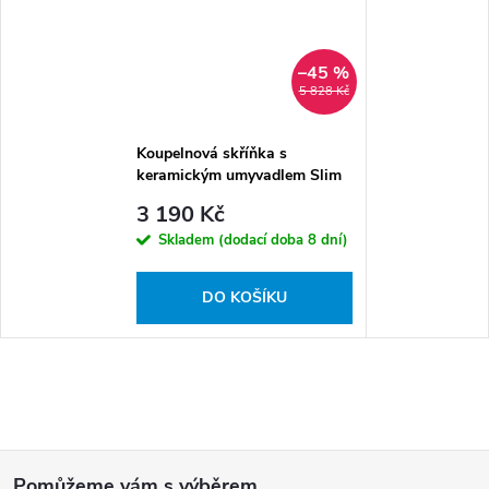
–45 %
5 828 Kč
Koupelnová skříňka s
keramickým umyvadlem Slim
W 60
3 190 Kč
Skladem (dodací doba 8 dní)
DO KOŠÍKU
Z