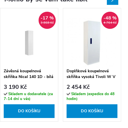
-17 %
-48 %
3 868 Kč
4 764 Kč
Závěsná koupelnová
Doplňková koupelnová
skříňka Nical 140 1D - bílá
skříňka vysoká Tivoli W V
matná
40 bílá
3 190 Kč
2 454 Kč
Skladem u dodavatele (za
Skladem (expedice do 48
7-14 dní u vás)
hodin)
DO KOŠÍKU
DO KOŠÍKU