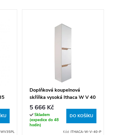
Závěsné 
Doplňko
skříňka 
bílá
1 811 
Doplňková koupelnová
35
skříňka vysoká Ithaca W V 40
Sklade
(expedice
P
5 666 Kč
hodin)
Skladem
ÍKU
DO KOŠÍKU
(expedice do 48
hodin)
 WV35PL
Kód:
ITHACA-W-V-40-P