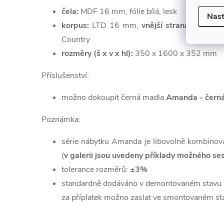
čela:
MDF 16 mm, fólie bílá, lesk
Nast
korpus:
LTD 16 mm,
vnější strana:
bílý lak,
Country
rozměry (š x v x hl):
350 x 1600 x 352 mm
Příslušenství:
možno dokoupit černá madla
Amanda - čern
Poznámka:
série nábytku Amanda je libovolně kombinovate
(
v galerii jsou uvedeny příklady možného se
tolerance rozměrů:
±3%
standardně dodáváno v demontovaném stavu
za příplatek možno zaslat ve smontovaném st