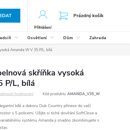
KOŠÍK
EDAT
Prázdný košík
Přihlášení
edsíň
Osvětlení
Dům
Zahrada
Výp
ysoká Amanda W V 35 P/L, bílá
elnová skříňka vysoká
P/L, bílá
obnosti hodnocení
Kód produktu:
AMANDA_V35_W
egantní bílé a dekoru Dub Country přinese do vaší
rostor s 5 policemi. Užijte si tiché dovírání SoftClose a
y variabilnímu systému Amanda ji snadno zkombinujete s
stav.