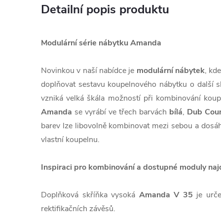
Detailní popis produktu
Modulární série nábytku Amanda
Novinkou v naší nabídce je
modulární nábytek
, kd
doplňovat sestavu koupelnového nábytku o další s
vzniká velká škála možností při kombinování koupe
Amanda
se vyrábí ve třech barvách
bílá
,
Dub Coun
barev lze libovolně kombinovat mezi sebou a dosáh
vlastní koupelnu.
Inspiraci pro kombinování a dostupné moduly naj
Doplňková skříňka vysoká
Amanda V 35
je urč
rektifikačních závěsů.