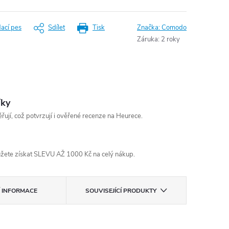
dací pes
Sdílet
Tisk
Značka:
Comodo
Záruka
:
2 roky
íky
řují, což potvrzují i ověřené recenze na Heurece.
žete získat SLEVU AŽ 1000 Kč na celý nákup.
Í INFORMACE
SOUVISEJÍCÍ PRODUKTY