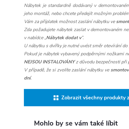
Nábytek je standardně dodávaný v demontovaném 
jeho montáž, nebo chcete předejít možným problé
Vám za příplatek možnost zaslání nábytku ve
smon
Zda požadujete nábytek zaslat v demontovaném n
v nabídce „
Nábytek dodat v
”.
U nábytku s dvířky je nutné uvést směr otevírání d
Pokud je nábytek vybavený podpěrnými nožkami ne
NEJSOU INSTALOVÁNY
z důvodu bezpečnosti při 
V případě, že si zvolíte zaslání nábytku ve
smontov
dní
.
Zobrazit všechny produkty
Mohlo by se vám také líbit