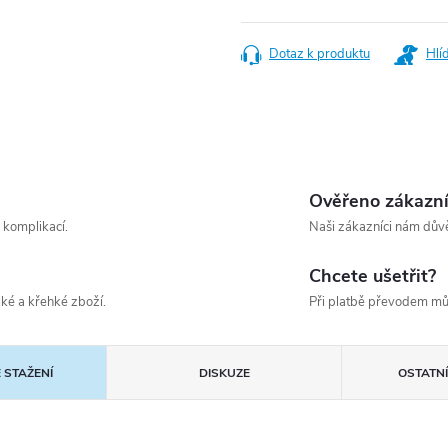
Měrná
cena:
Dotaz k produktu
Hlí
Ověřeno zákazn
 komplikací.
Naši zákazníci nám důvě
Chcete ušetřit?
ké a křehké zboží.
Při platbě převodem mů
 STAŽENÍ
DISKUZE
OSTATN