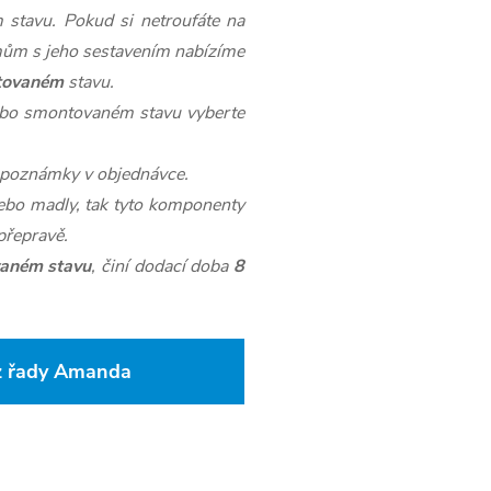
stavu. Pokud si netroufáte na
mům s jeho sestavením nabízíme
tovaném
stavu.
ebo smontovaném stavu vyberte
o poznámky v objednávce.
bo madly, tak tyto komponenty
přepravě.
aném stavu
, činí dodací doba
8
 z řady Amanda