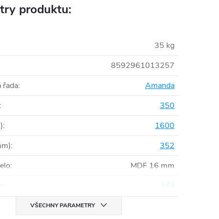
try produktu:
35 kg
8592961013257
 řada
:
Amanda
:
350
)
:
1600
mm)
:
352
čelo
:
MDF 16 mm
o
:
bílá
VŠECHNY PARAMETRY