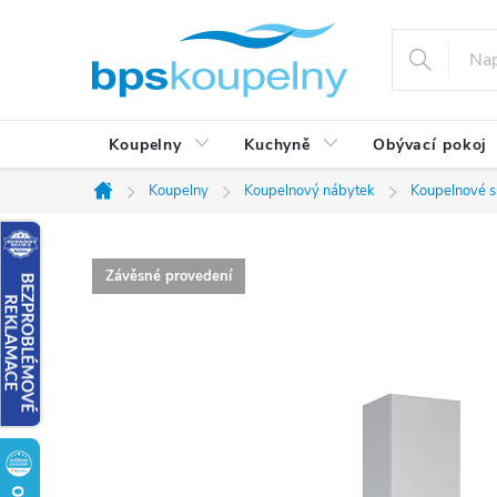
Přejít
na
obsah
Koupelny
Kuchyně
Obývací pokoj
Koupelny
Koupelnový nábytek
Koupelnové s
Domů
Závěsné provedení