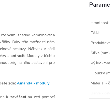
Parame
Hmotnost
:
EAN
:
e lze velmi snadno kombinovat a
kříňky. Díky této možnosti nám
Produktová
lnové sestavy. Nábytek v sérii
Šířka (mm)
try
a
antracit
. Moduly z těchto
nout originálního sestavení pro
Výška (mm
Hloubka (
dete zde:
Amanda - moduly
Materiál - 
Barva - čel
ena
k zavěšení
na zeď pomocí