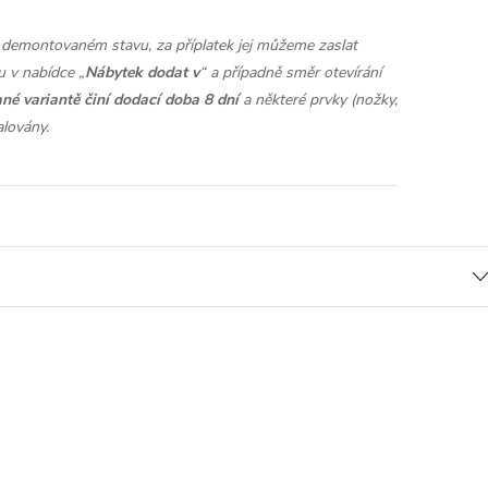
demontovaném stavu, za příplatek jej můžeme zaslat
 v nabídce „
Nábytek dodat v
“ a případně směr otevírání
né variantě činí dodací doba 8 dní
a některé prvky (nožky,
alovány.