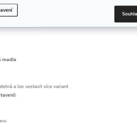
avení
Souhl
 lesk,
vnitřní strana:
dekor Dub
á madla
lná a lze sestavit více variant
stavení
)
avu