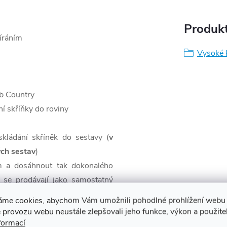
Produkt
íráním
Vysoké 
ub Country
ní skříňky do roviny
kládání skříněk do sestavy (
v
ých sestav
)
mm a dosáhnout tak dokonalého
 se prodávají jako samostatný
cit a Dub Country).
áme cookies, abychom Vám umožnili pohodlné prohlížení webu 
 provozu webu neustále zlepšovali jeho funkce, výkon a použite
formací