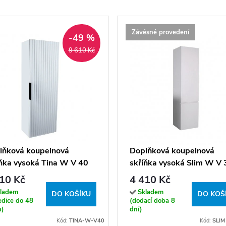
Závěsné provedení
-49 %
9 610 Kč
lňková koupelnová
Doplňková koupelnová
íňka vysoká Tina W V 40
skříňka vysoká Slim W V 
P/L
10 Kč
4 410 Kč
ladem
Skladem
DO KOŠÍKU
DO KOŠ
edice do 48
(dodací doba 8
n)
dní)
Kód:
TINA-W-V40
Kód:
SLIM