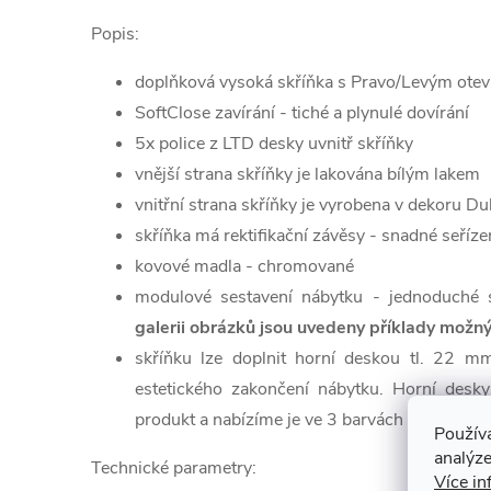
Popis:
doplňková vysoká skříňka s Pravo/Levým otev
SoftClose zavírání - tiché a plynulé dovírání
5x police z LTD desky uvnitř skříňky
vnější strana skříňky je lakována bílým lakem
vnitřní strana skříňky je vyrobena v dekoru D
skříňka má rektifikační závěsy - snadné seříze
kovové madla - chromované
modulové sestavení nábytku - jednoduché s
galerii obrázků jsou uvedeny příklady možn
skříňku lze doplnit horní deskou tl. 22 
estetického zakončení nábytku. Horní desky
produkt a nabízíme je ve 3 barvách (bílá, antra
Použív
analýze
Technické parametry:
Více in