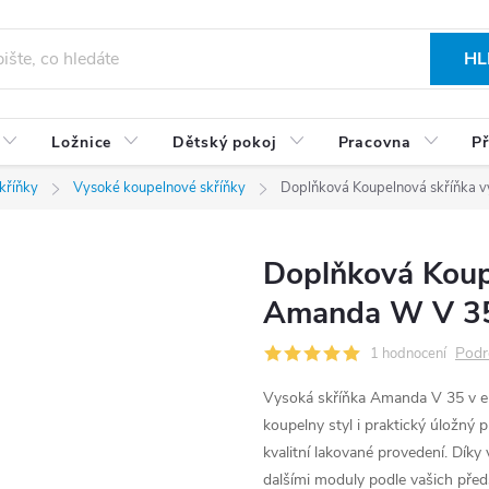
HL
Ložnice
Dětský pokoj
Pracovna
Př
kříňky
Vysoké koupelnové skříňky
Doplňková Koupelnová skříňka v
Doplňková Koup
Amanda W V 35 
Podr
1 hodnocení
Vysoká skříňka Amanda V 35 v el
koupelny styl i praktický úložný p
kvalitní lakované provedení. Dík
dalšími moduly podle vašich před