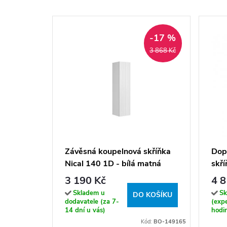
-17 %
3 868 Kč
Závěsná koupelnová skříňka
Dop
Nical 140 1D - bílá matná
skř
bílá
3 190 Kč
4 8
Skladem u
Sk
DO KOŠÍKU
dodavatele (za 7-
(exp
14 dní u vás)
hodi
Kód:
BO-149165