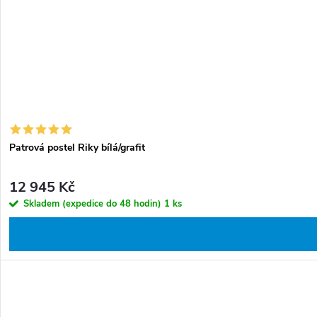
t
k
ů
t
ů
Patrová postel Riky bílá/grafit
12 945 Kč
Skladem (expedice do 48 hodin)
1 ks