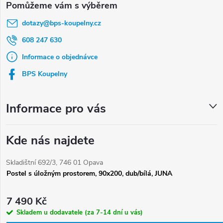
á
dotazy
@
bps-koupelny.cz
p
a
608 247 630
t
Informace o objednávce
í
BPS Koupelny
Informace pro vás
Kde nás najdete
Skladištní 692/3, 746 01 Opava
Postel s úložným prostorem, 90x200, dub/bílá, JUNA
7 490 Kč
Skladem u dodavatele (za 7-14 dní u vás)