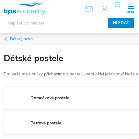
Přejít
NÁKUPNÍ
KOŠÍK
na
obsah
HLEDAT
Dětský pokoj
Dětské postele
Pro vaše malé snílky přicházíme s postelí, která oživí jejich sny! Naše
Domečkové postele
Patrové postele