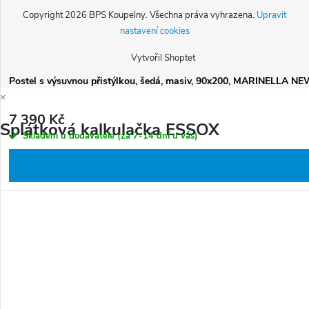
Copyright 2026
BPS Koupelny
. Všechna práva vyhrazena.
Upravit
nastavení cookies
Vytvořil Shoptet
Postel s výsuvnou přistýlkou, šedá, masiv, 90x200, MARINELLA N
×
7 390 Kč
Splátková kalkulačka ESSOX
Skladem u dodavatele (za 7-14 dní u vás)