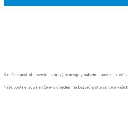
O
v
l
S
á
t
d
r
a
á
S našimi pestrobarevnými a hravými designy nabízíme postele, které in
c
n
í
Naše postele jsou navrženy s ohledem na bezpečnost a pohodlí vašich dět
k
p
o
r
v
v
á
k