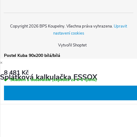
Copyright 2026
BPS Koupelny
. Všechna práva vyhrazena.
Upravit
nastavení cookies
Vytvořil Shoptet
Postel Kuba 90x200 bílá/bílá
×
8 481 Kč
Splátková kalkulačka ESSOX
Skladem u dodavatele (expedice za 4-6 týdnů)