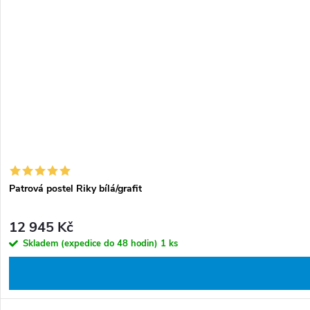
u
d
k
u
t
k
ů
t
ů
Patrová postel Riky bílá/grafit
12 945 Kč
Skladem (expedice do 48 hodin)
1 ks