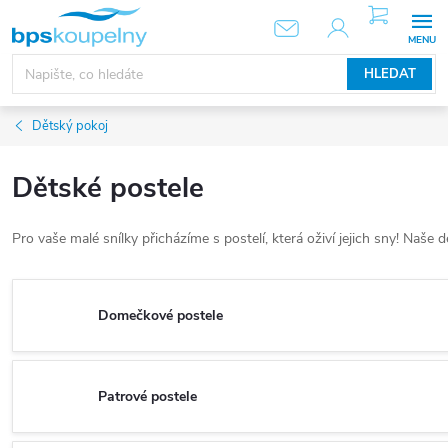
Přejít
NÁKUPNÍ
KOŠÍK
na
obsah
HLEDAT
Dětský pokoj
Dětské postele
Pro vaše malé snílky přicházíme s postelí, která oživí jejich sny! Naše
Domečkové postele
Patrové postele