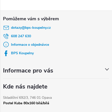
Z
á
dotazy
@
bps-koupelny.cz
p
a
608 247 630
t
Informace o objednávce
í
BPS Koupelny
Informace pro vás
Kde nás najdete
Skladištní 692/3, 746 01 Opava
Postel Kuba 80x160 bílá/bílá