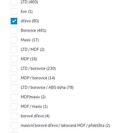
LTD
460
kov
1
dřevo
80
Borovice
481
Masiv
17
LTD / MDF
2
MDF
16
LTD / borovice
230
MDP / borovice
14
LTD / borovice / ABS dýha
78
MDF/masiv
2
MDF / masiv
1
borové dřevo
4
masivní borové dřevo / lakovaná MDF / překližka
2