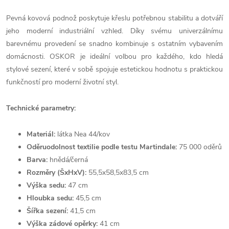
Pevná kovová podnož poskytuje křeslu potřebnou stabilitu a dotváří
jeho moderní industriální vzhled. Díky svému univerzálnímu
barevnému provedení se snadno kombinuje s ostatním vybavením
domácnosti. OSKOR je ideální volbou pro každého, kdo hledá
stylové sezení, které v sobě spojuje estetickou hodnotu s praktickou
funkčností pro moderní životní styl.
Technické parametry:
Materiál:
látka Nea 44/kov
Oděruodolnost textilie podle testu Martindale:
75 000 oděrů
Barva:
hnědá/černá
Rozměry (ŠxHxV):
55,5x58,5x83,5 cm
Výška sedu:
47 cm
Hloubka sedu:
45,5 cm
Šířka sezení:
41,5 cm
Výška zádové opěrky:
41 cm