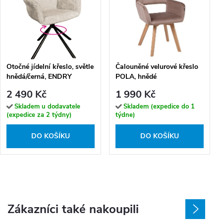
Otočné jídelní křeslo, světle
Čalouněné velurové křeslo
hnědá/černá, ENDRY
POLA, hnědé
2 490 Kč
1 990 Kč
Skladem u dodavatele
Skladem (expedice do 1
(expedice za 2 týdny)
týdne)
DO KOŠÍKU
DO KOŠÍKU
Zákazníci také nakoupili