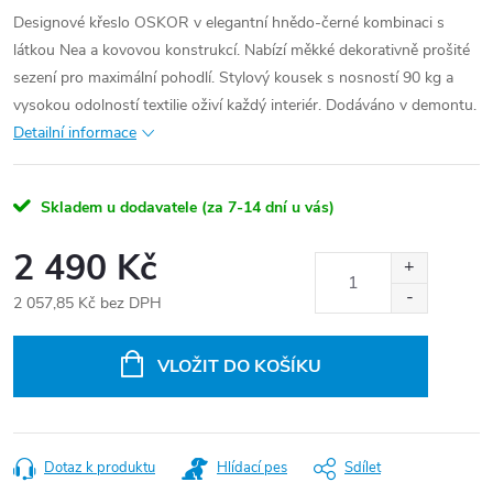
Designové křeslo OSKOR v elegantní hnědo-černé kombinaci s
látkou Nea a kovovou konstrukcí. Nabízí měkké dekorativně prošité
sezení pro maximální pohodlí. Stylový kousek s nosností 90 kg a
vysokou odolností textilie oživí každý interiér. Dodáváno v demontu.
Detailní informace
Skladem u dodavatele (za 7-14 dní u vás)
2 490 Kč
2 057,85 Kč bez DPH
Měrná
cena:
VLOŽIT DO KOŠÍKU
Dotaz k produktu
Hlídací pes
Sdílet