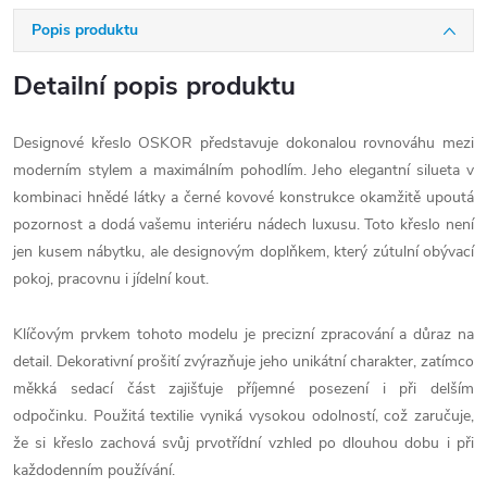
Popis produktu
Detailní popis produktu
Designové křeslo OSKOR představuje dokonalou rovnováhu mezi
moderním stylem a maximálním pohodlím. Jeho elegantní silueta v
kombinaci hnědé látky a černé kovové konstrukce okamžitě upoutá
pozornost a dodá vašemu interiéru nádech luxusu. Toto křeslo není
jen kusem nábytku, ale designovým doplňkem, který zútulní obývací
pokoj, pracovnu i jídelní kout.
Klíčovým prvkem tohoto modelu je precizní zpracování a důraz na
detail. Dekorativní prošití zvýrazňuje jeho unikátní charakter, zatímco
měkká sedací část zajišťuje příjemné posezení i při delším
odpočinku. Použitá textilie vyniká vysokou odolností, což zaručuje,
že si křeslo zachová svůj prvotřídní vzhled po dlouhou dobu i při
každodenním používání.