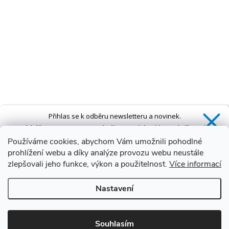
Přihlas se k odběru newsletteru a novinek.
Získáš
SLEVU 5 %
na první nákup a také exkluzivní přístup k
novinkám, slevám a dalším speciálním nabídkám.*
Používáme cookies, abychom Vám umožnili pohodlné
prohlížení webu a díky analýze provozu webu neustále
zlepšovali jeho funkce, výkon a použitelnost.
Více informací
Ano, chci se přihlásit
Nastavení
Zásady zpracování osobních údajů
*Sleva neplatí na vany s dvířky AVO a VOVO
Souhlasím