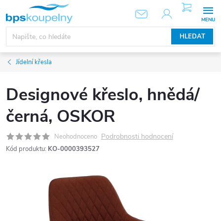
Přejít
NÁKUPNÍ
KOŠÍK
na
obsah
HLEDAT
Jídelní křesla
Designové křeslo, hnědá/
černá, OSKOR
Podrobnosti hodnocení
Neohodnoceno
Kód produktu:
KO-0000393527