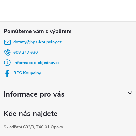
Z
á
dotazy
@
bps-koupelny.cz
p
a
608 247 630
t
Informace o objednávce
í
BPS Koupelny
Informace pro vás
Kde nás najdete
Skladištní 692/3, 746 01 Opava