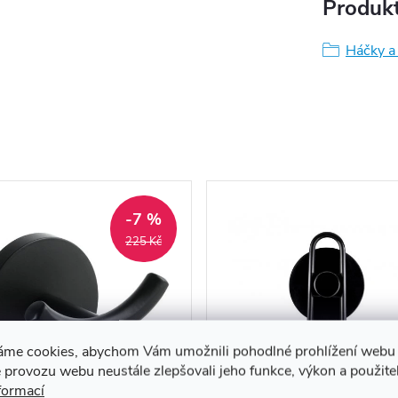
Produkt
Háčky a
-7 %
225 Kč
áme cookies, abychom Vám umožnili pohodlné prohlížení webu 
 provozu webu neustále zlepšovali jeho funkce, výkon a použite
formací