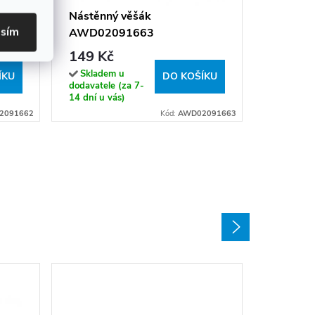
310 K
Nástěnný věšák
asím
AWD02091663
Sklade
(expedice
149 Kč
hodin)
Skladem u
ÍKU
DO KOŠÍKU
dodavatele (za 7-
14 dní u vás)
2091662
Kód:
AWD02091663