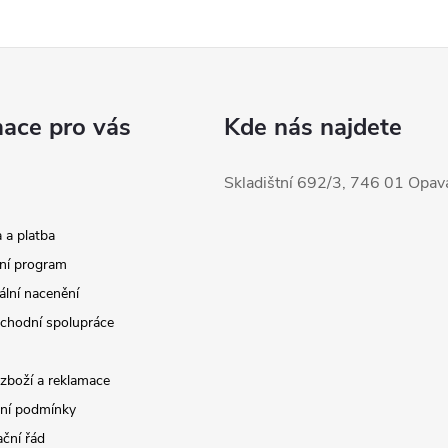
mace pro vás
Kde nás najdete
Skladištní 692/3, 746 01 Opav
 a platba
ní program
ální nacenění
chodní spolupráce
 zboží a reklamace
ní podmínky
ční řád