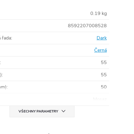
0.19 kg
8592207008528
 řada
:
Dark
Černá
:
55
)
:
55
mm)
:
50
Mosaz
VŠECHNY PARAMETRY