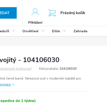
KOŠÍK
EDAT
Prázdný košík
Přihlášení
edsíň
Osvětlení
Dům
Zahrada
Výp
vojitý - 104106030
drobnosti hodnocení
Kód produktu:
104106030
tné černé barvě. Nerezová ocel v moderním kabátě pro
nformace
xpedice do 1 týdne)