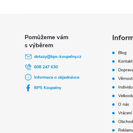
Z
á
p
Infor
a
Blog
t
dotazy
@
bps-koupelny.cz
Kontakt
í
608 247 630
Doprava
Informace o objednávce
Věrnost
Individu
BPS Koupelny
Velkoob
O nás
Vrácení
Obchod
Reklama