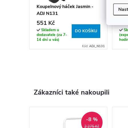
Koupelnový háček Jasmin -
NOX:
Nast
ADJ N131
102
551 Kč
20
Skladem u
Sk
DO KOŠÍKU
dodavatele (za 7-
(exp
14 dní u vás)
hodi
Kód:
ADJ_N131
Zákazníci také nakoupili
-8 %
2 275 Kč