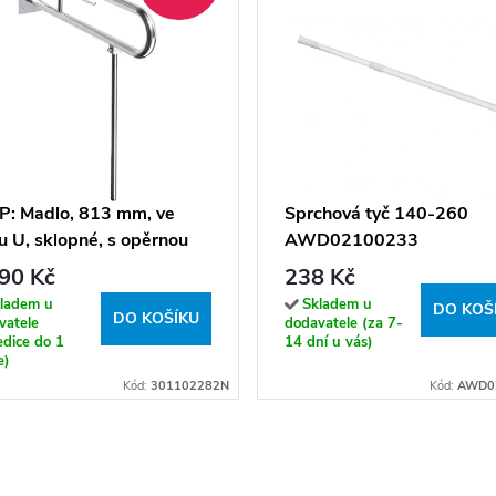
P: Madlo, 813 mm, ve
Sprchová tyč 140-260
u U, sklopné, s opěrnou
AWD02100233
u, s držákem TP, bez
90 Kč
238 Kč
ky, nerez, mat -
ladem u
Skladem u
DO KOŠ
102282N
DO KOŠÍKU
vatele
dodavatele (za 7-
edice do 1
14 dní u vás)
e)
Kód:
301102282N
Kód:
AWD0