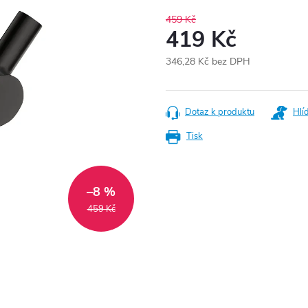
459 Kč
419 Kč
346,28 Kč bez DPH
Měrná
cena:
Dotaz k produktu
Hlí
Tisk
–8 %
459 Kč