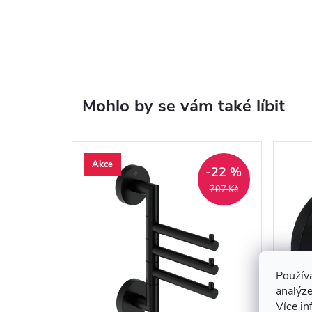
Mohlo by se vám také líbit
Akce
-22 %
707 Kč
Použív
analýze
Více in