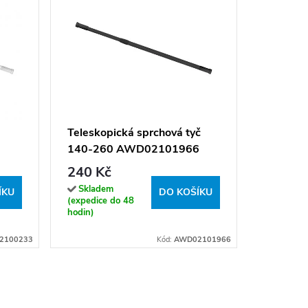
Dávkova
AWD02
172 K
Teleskopická sprchová tyč
140-260 AWD02101966
Sklade
(expedice
240 Kč
hodin)
Skladem
ÍKU
DO KOŠÍKU
(expedice do 48
hodin)
2100233
Kód:
AWD02101966