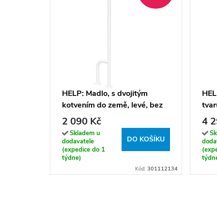
HELP: Madlo, s dvojitým
HEL
kotvením do země, levé, bez
tvar
krytky, bílá - 301112134
noho
2 090 Kč
4 2
kryt
Skladem u
Sk
DO KOŠÍKU
301
dodavatele
doda
(expedice do 1
(exp
týdne)
týdn
Kód:
301112134