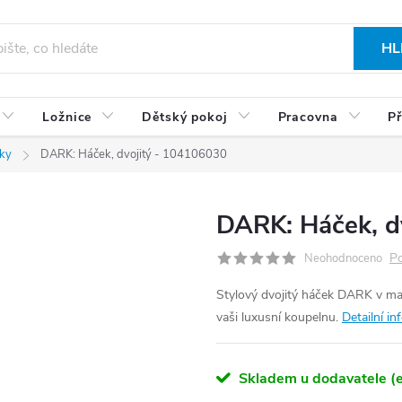
HL
Ložnice
Dětský pokoj
Pracovna
Př
ky
DARK: Háček, dvojitý - 104106030
DARK: Háček, d
Po
Neohodnoceno
Stylový dvojitý háček DARK v ma
vaši luxusní koupelnu.
Detailní i
Skladem u dodavatele (e