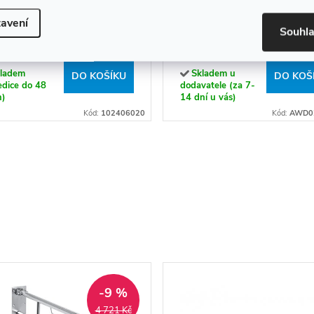
 Háček, dvojitý -
Nástěnný věšák
avení
Souhl
406020
AWD02091662
9 Kč
149 Kč
ladem
Skladem u
DO KOŠÍKU
DO KOŠ
edice do 48
dodavatele (za 7-
n)
14 dní u vás)
Kód:
102406020
Kód:
AWD0
-9 %
4 721 Kč