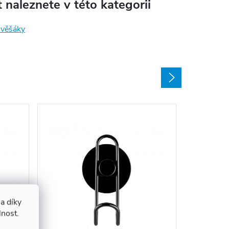
 naleznete v této kategorii
 věšáky
a díky
Věšák n
lnost.
AWD02