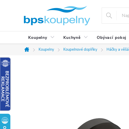
Přejít
na
obsah
Koupelny
Kuchyně
Obývací pokoj
Koupelny
Koupelnové doplňky
Háčky a věšá
Domů