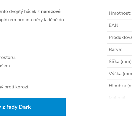
ento dvojitý háček z
nerezové
Hmotnost
:
plňkem pro interiéry laděné do
EAN
:
Produktová
Barva
:
rostoru.
Šířka (mm)
išem.
Výška (mm
Hloubka (
ý proti korozi.
Materiál
:
 z řady Dark