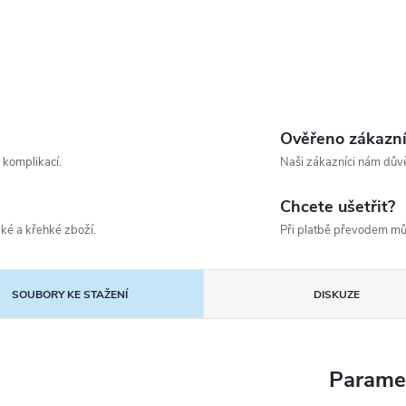
Ověřeno zákazn
 komplikací.
Naši zákazníci nám důvě
Chcete ušetřit?
ké a křehké zboží.
Při platbě převodem mů
SOUBORY KE STAŽENÍ
DISKUZE
Parame