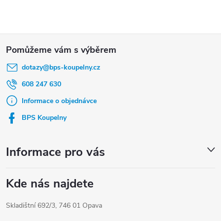
Z
á
dotazy
@
bps-koupelny.cz
p
a
608 247 630
t
Informace o objednávce
í
BPS Koupelny
Informace pro vás
Kde nás najdete
Skladištní 692/3, 746 01 Opava