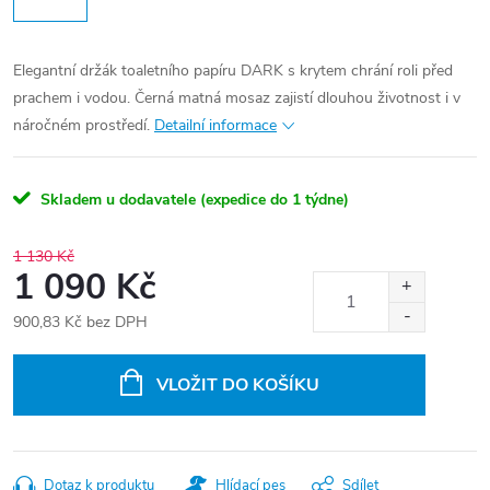
Elegantní držák toaletního papíru DARK s krytem chrání roli před
prachem i vodou. Černá matná mosaz zajistí dlouhou životnost i v
náročném prostředí.
Detailní informace
Skladem u dodavatele (expedice do 1 týdne)
1 130 Kč
1 090 Kč
900,83 Kč bez DPH
Měrná
cena:
VLOŽIT DO KOŠÍKU
Dotaz k produktu
Hlídací pes
Sdílet