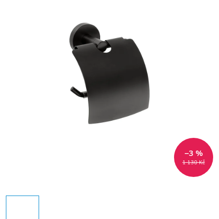
–3 %
1 130 Kč