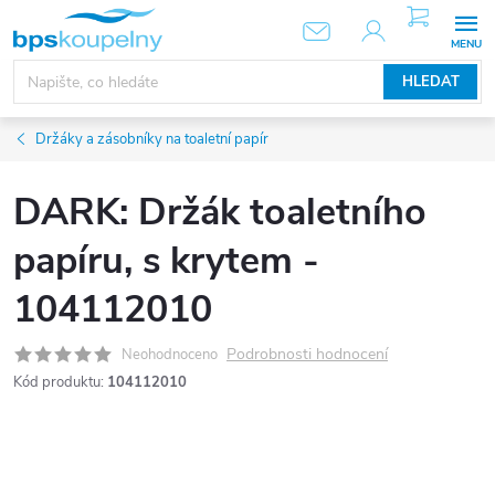
Přejít
NÁKUPNÍ
KOŠÍK
na
obsah
HLEDAT
Držáky a zásobníky na toaletní papír
DARK: Držák toaletního
papíru, s krytem -
104112010
Podrobnosti hodnocení
Neohodnoceno
Kód produktu:
104112010