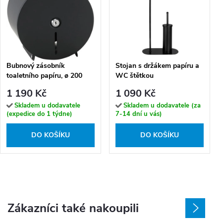
Bubnový zásobník
Stojan s držákem papíru a
toaletního papíru, ø 200
WC štětkou
mm, černá - 148112050
AWD02071631
1 190 Kč
1 090 Kč
Skladem u dodavatele
Skladem u dodavatele (za
(expedice do 1 týdne)
7-14 dní u vás)
DO KOŠÍKU
DO KOŠÍKU
Zákazníci také nakoupili