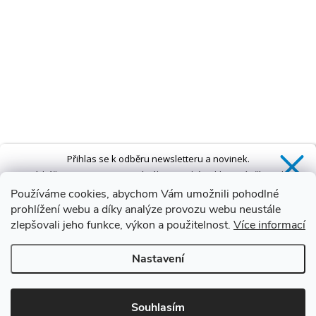
Přihlas se k odběru newsletteru a novinek.
Získáš
SLEVU 5 %
na první nákup a také exkluzivní přístup k
novinkám, slevám a dalším speciálním nabídkám.*
Používáme cookies, abychom Vám umožnili pohodlné
prohlížení webu a díky analýze provozu webu neustále
zlepšovali jeho funkce, výkon a použitelnost.
Více informací
Ano, chci se přihlásit
Nastavení
Zásady zpracování osobních údajů
*Sleva neplatí na vany s dvířky AVO a VOVO
Souhlasím