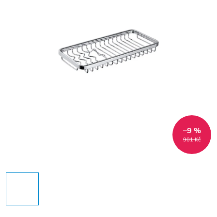
–9 %
901 Kč