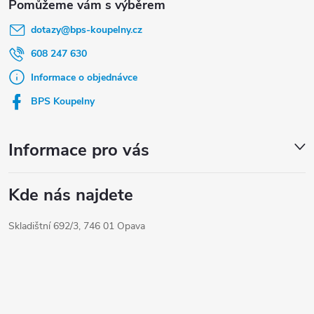
á
dotazy
@
bps-koupelny.cz
p
a
608 247 630
t
Informace o objednávce
í
BPS Koupelny
Informace pro vás
Kde nás najdete
Skladištní 692/3, 746 01 Opava