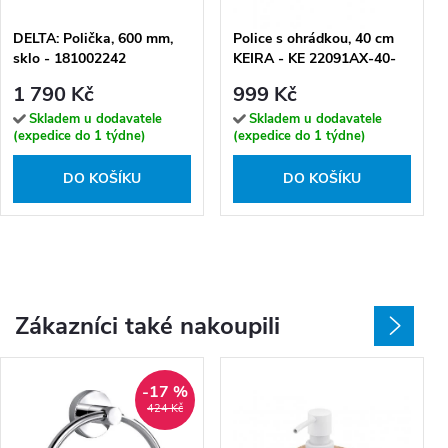
DELTA: Polička, 600 mm,
Police s ohrádkou, 40 cm
sklo - 181002242
KEIRA - KE 22091AX-40-
26
1 790 Kč
999 Kč
Skladem u dodavatele
Skladem u dodavatele
(expedice do 1 týdne)
(expedice do 1 týdne)
DO KOŠÍKU
DO KOŠÍKU
Zákazníci také nakoupili
-17 %
424 Kč