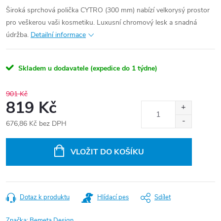
Široká sprchová polička CYTRO (300 mm) nabízí velkorysý prostor
pro veškerou vaši kosmetiku. Luxusní chromový lesk a snadná
údržba.
Detailní informace
Skladem u dodavatele (expedice do 1 týdne)
901 Kč
819 Kč
676,86 Kč bez DPH
Měrná
cena:
VLOŽIT DO KOŠÍKU
Dotaz k produktu
Hlídací pes
Sdílet
Značka:
Bemeta Design