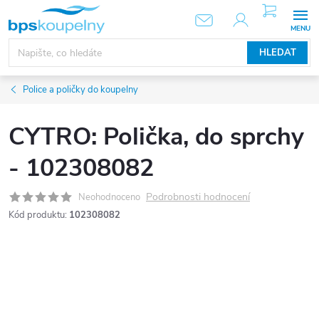
Přejít
NÁKUPNÍ
KOŠÍK
na
obsah
HLEDAT
Police a poličky do koupelny
CYTRO: Polička, do sprchy
- 102308082
Podrobnosti hodnocení
Neohodnoceno
Kód produktu:
102308082