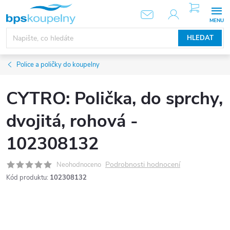
Přejít
NÁKUPNÍ
KOŠÍK
na
obsah
HLEDAT
Police a poličky do koupelny
CYTRO: Polička, do sprchy,
dvojitá, rohová -
102308132
Podrobnosti hodnocení
Neohodnoceno
Kód produktu:
102308132