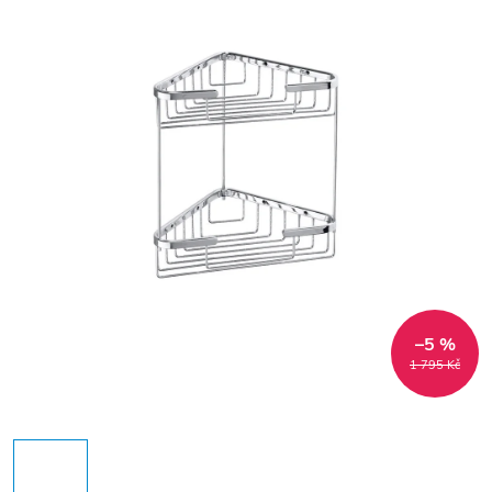
–5 %
1 795 Kč