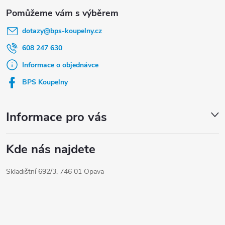
Z
á
dotazy
@
bps-koupelny.cz
p
a
608 247 630
t
Informace o objednávce
í
BPS Koupelny
Informace pro vás
Kde nás najdete
Skladištní 692/3, 746 01 Opava