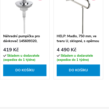
Náhradní pumpička pro
HELP: Madlo, 750 mm, ve
dávkovač 145609320,
tvaru U, sklopné, s opěrnou
145709324 - 131567457
nohou, s krytkou, nerez,
419 Kč
4 490 Kč
mat - 301307302N
Skladem u dodavatele
Skladem u dodavatele
(expedice do 1 týdne)
(expedice do 1 týdne)
DO KOŠÍKU
DO KOŠÍKU