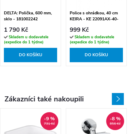
DELTA: Polička, 600 mm,
Police s ohrádkou, 40 cm
sklo - 181002242
KEIRA - KE 22091AX-40-
26
1 790 Kč
999 Kč
Skladem u dodavatele
Skladem u dodavatele
(expedice do 1 týdne)
(expedice do 1 týdne)
DO KOŠÍKU
DO KOŠÍKU
Zákazníci také nakoupili
-9 %
-8 %
731 Kč
856 Kč