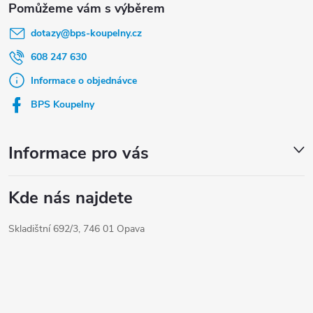
á
dotazy
@
bps-koupelny.cz
p
a
608 247 630
t
Informace o objednávce
í
BPS Koupelny
Informace pro vás
Kde nás najdete
Skladištní 692/3, 746 01 Opava