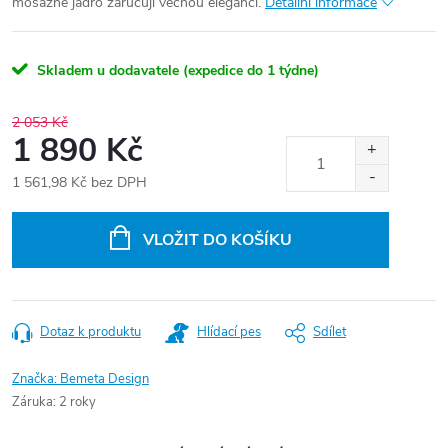
mosazné jádro zaručují věčnou eleganci.
Detailní informace
Skladem u dodavatele (expedice do 1 týdne)
2 053 Kč
1 890 Kč
1 561,98 Kč bez DPH
Měrná
cena:
VLOŽIT DO KOŠÍKU
Dotaz k produktu
Hlídací pes
Sdílet
Značka:
Bemeta Design
Záruka
:
2 roky