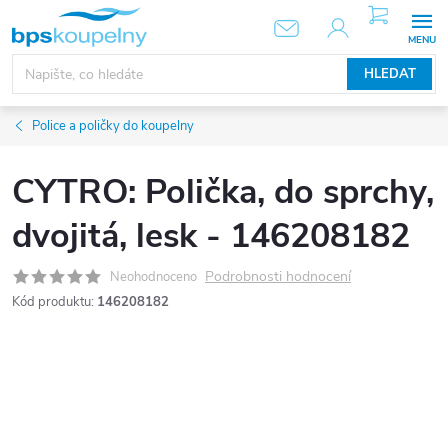
Přejít
NÁKUPNÍ
KOŠÍK
na
obsah
HLEDAT
Police a poličky do koupelny
CYTRO: Polička, do sprchy,
dvojitá, lesk - 146208182
Podrobnosti hodnocení
Neohodnoceno
Kód produktu:
146208182