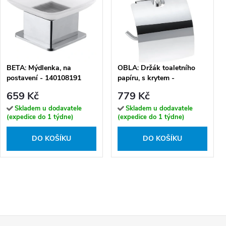
BETA: Mýdlenka, na
OBLA: Držák toaletního
postavení - 140108191
papíru, s krytem -
165212012
659 Kč
779 Kč
Skladem u dodavatele
Skladem u dodavatele
(expedice do 1 týdne)
(expedice do 1 týdne)
DO KOŠÍKU
DO KOŠÍKU
Z