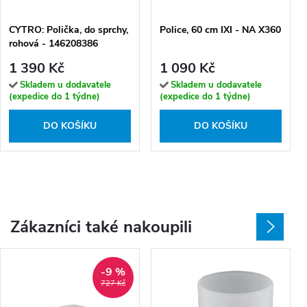
CYTRO: Polička, do sprchy,
Police, 60 cm IXI - NA X360
rohová - 146208386
1 390 Kč
1 090 Kč
Skladem u dodavatele
Skladem u dodavatele
(expedice do 1 týdne)
(expedice do 1 týdne)
DO KOŠÍKU
DO KOŠÍKU
Zákazníci také nakoupili
-9 %
727 Kč