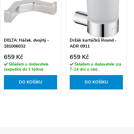
DELTA: Háček, dvojitý -
Držák kartáčků Round -
181006032
ADR 0911
659 Kč
659 Kč
Skladem u dodavatele
Skladem u dodavatele (za
(expedice do 1 týdne)
7-14 dní u vás)
DO KOŠÍKU
DO KOŠÍKU
Z