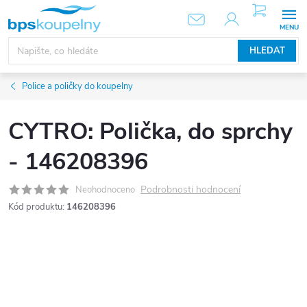
Přejít
NÁKUPNÍ
KOŠÍK
na
obsah
HLEDAT
Police a poličky do koupelny
CYTRO: Polička, do sprchy
- 146208396
Podrobnosti hodnocení
Neohodnoceno
Kód produktu:
146208396