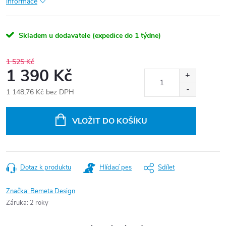
informace
Skladem u dodavatele (expedice do 1 týdne)
1 525 Kč
1 390 Kč
1 148,76 Kč bez DPH
Měrná
cena:
VLOŽIT DO KOŠÍKU
Dotaz k produktu
Hlídací pes
Sdílet
Značka:
Bemeta Design
Záruka
:
2 roky