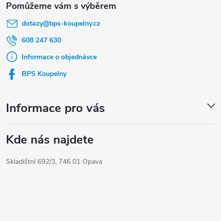
á
dotazy
@
bps-koupelny.cz
p
a
608 247 630
t
Informace o objednávce
í
BPS Koupelny
Informace pro vás
Kde nás najdete
Skladištní 692/3, 746 01 Opava