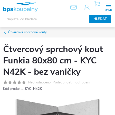
Přejít
NÁKUPNÍ
KOŠÍK
na
obsah
HLEDAT
Čtvercové sprchové kouty
Čtvercový sprchový kout
Funkia 80x80 cm - KYC
N42K - bez vaničky
Podrobnosti hodnocení
Neohodnoceno
Kód produktu:
KYC_N42K