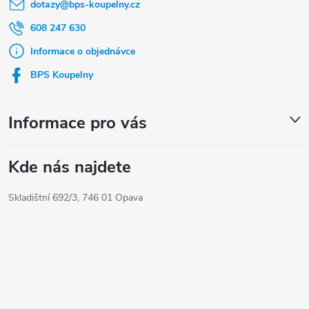
dotazy
@
bps-koupelny.cz
p
a
608 247 630
t
Informace o objednávce
í
BPS Koupelny
Informace pro vás
Kde nás najdete
Skladištní 692/3, 746 01 Opava