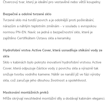
Čtvercový tvar, který je ideální pro vestavěné nebo větší koupelny.
Bezpečné a odolné tvrzené sklo
Tvrzené sklo má tvrdší povrch a je odolnější proti poškrábání,
nárazům a náhlým teplotním změnám - v souladu s evropskou
normou PN-EN. Navíc se jedná o bezpečnostní sklo, které je
zajištěno Certifikátem Ústavu skla a keramiky.
Hydrofobní vrstva Active Cover, která usnadňuje stékání vody ze
skla
Sklo v kabinách bylo pokryto inovativní hydrofobní vrstvou Active
Cover, která odpuzuje částice vody z povrchu skla a výrazně tak
snižuje tvorbu vodního kamene. Nátěr se nanáší již ve fázi výroby
skla, což zaručuje jeho dlouhou životnost a spolehlivost.
Maskování montážních prvků
Mříže skrývají nevzhledné montážní díly a dodávají kabinám eleganci.