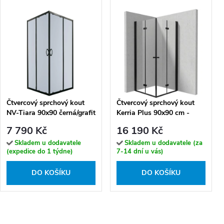
Čtvercový sprchový kout
Čtvercový sprchový kout
NV-Tiara 90x90 černá/grafit
Kerria Plus 90x90 cm -
- bez vaničky
KKNNX09X09 - bez vaničky
7 790 Kč
16 190 Kč
Skladem u dodavatele
Skladem u dodavatele (za
(expedice do 1 týdne)
7-14 dní u vás)
DO KOŠÍKU
DO KOŠÍKU