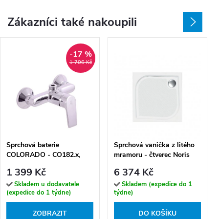
Zákazníci také nakoupili
-17 %
1 706 Kč
Sprchová baterie
Sprchová vanička z litého
COLORADO - CO182.x,
mramoru - čtverec Noris
Chrom
SQ 90 (90x90x3 cm)
1 399 Kč
6 374 Kč
Skladem u dodavatele
Skladem (expedice do 1
(expedice do 1 týdne)
týdne)
ZOBRAZIT
DO KOŠÍKU