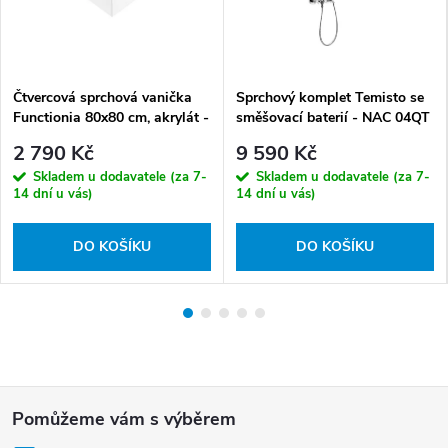
Čtvercová sprchová vanička
Sprchový komplet Temisto se
Functionia 80x80 cm, akrylát -
směšovací baterií - NAC 04QT
KTC 042B
2 790 Kč
9 590 Kč
Skladem u dodavatele (za 7-
Skladem u dodavatele (za 7-
14 dní u vás)
14 dní u vás)
DO KOŠÍKU
DO KOŠÍKU
Z
á