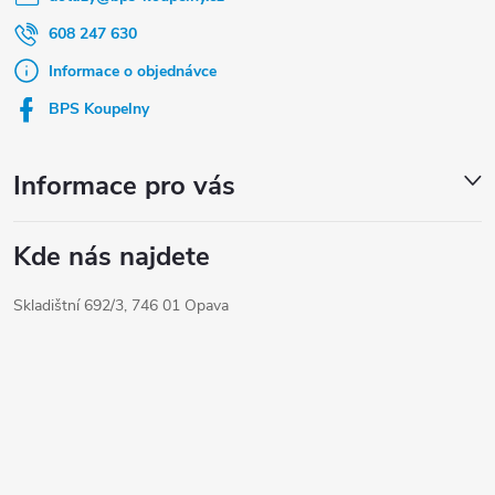
p
a
608 247 630
t
Informace o objednávce
í
BPS Koupelny
Informace pro vás
Kde nás najdete
Skladištní 692/3, 746 01 Opava