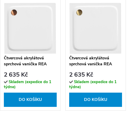
Čtvercová akrylátová
Čtvercová akrylátová
sprchová vanička REA
sprchová vanička REA
BELMOND 90x90 cm bílá,
BELMOND 90x90 cm bílá,
2 635 Kč
2 635 Kč
krytka - kartáčovaná měď
krytka - zlatá kartáčovaná
Skladem (expedice do 1
Skladem (expedice do 1
týdne)
týdne)
DO KOŠÍKU
DO KOŠÍKU