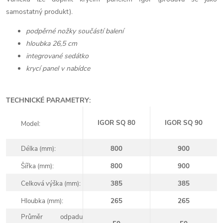
samostatný produkt).
podpěrné nožky součástí balení
hloubka 26,5 cm
integrované sedátko
krycí panel v nabídce
TECHNICKÉ PARAMETRY:
IGOR SQ 80
IGOR SQ 90
Model:
Délka (mm):
800
900
Šířka (mm):
800
900
Celková výška (mm):
385
385
Hloubka (mm):
265
265
Průměr odpadu