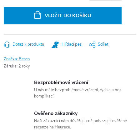
Měrná
cena:
VLOŽIT DO KOŠÍKU
Dotaz k produktu
Hlídací pes
Sdílet
Značka:
Besco
Záruka
:
2 roky
Bezproblémové vrácení
U nás máte bezproblémové vrácení, rychle a bez
komplikací.
Ověřeno zákazníky
Naši zákazníci nám důvěřují, což potvrzují i ověřené
recenze na Heurece.