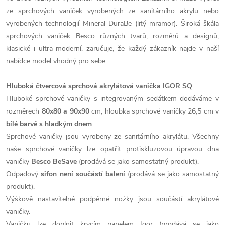
ze sprchových vaniček vyrobených ze sanitárního akrylu nebo
vyrobených technologií Mineral DuraBe (litý mramor). Široká škála
sprchových vaniček Besco různých tvarů, rozměrů a designů,
klasické i ultra moderní, zaručuje, že každý zákazník najde v naší
nabídce model vhodný pro sebe.
Hluboká čtvercová sprchová akrylátová vanička IGOR SQ
Hluboké sprchové vaničky s integrovaným sedátkem dodáváme v
rozměrech
80x80 a 90x90
cm, hloubka sprchové vaničky 26,5 cm v
bílé barvě s hladkým dnem
.
Sprchové vaničky jsou vyrobeny ze sanitárního akrylátu. Všechny
naše sprchové vaničky lze opatřit protiskluzovou úpravou dna
vaničky
Besco BeSave
(prodává se jako samostatný produkt).
Odpadový
sifon není součástí balení
(prodává se jako samostatný
produkt).
Výškově nastavitelné podpěrné nožky jsou součástí akrylátové
vaničky.
Vaničku lze doplnit krycím panelem Igor (prodává se jako