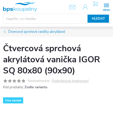
Přejít
NÁKUPNÍ
KOŠÍK
na
obsah
HLEDAT
Čtvercové sprchové vaničky akrylátové
Čtvercová sprchová
akrylátová vanička IGOR
SQ 80x80 (90x90)
Podrobnosti hodnocení
Neohodnoceno
Kód produktu:
Zvolte variantu
Více variant