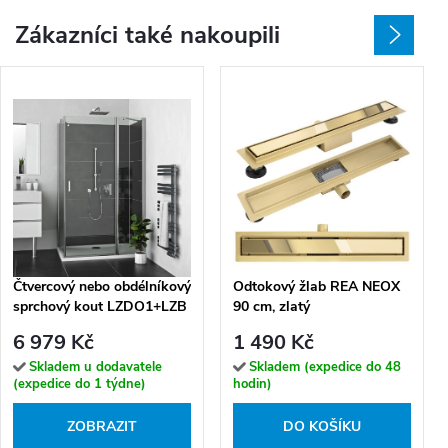
Zákazníci také nakoupili
Čtvercový nebo obdélníkový
Odtokový žlab REA NEOX
sprchový kout LZDO1+LZB
90 cm, zlatý
- bez vaničky
6 979 Kč
1 490 Kč
Skladem u dodavatele
Skladem (expedice do 48
(expedice do 1 týdne)
hodin)
ZOBRAZIT
DO KOŠÍKU