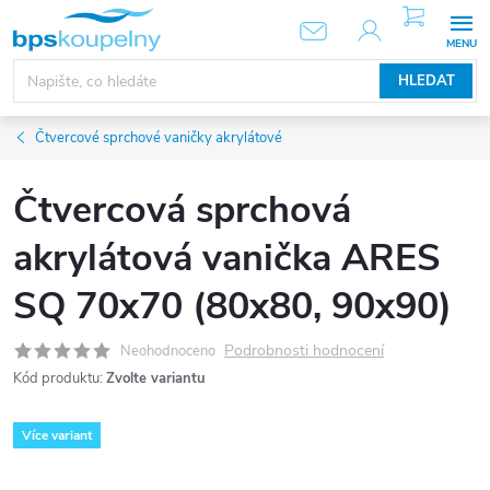
Přejít
NÁKUPNÍ
KOŠÍK
na
obsah
HLEDAT
Čtvercové sprchové vaničky akrylátové
Čtvercová sprchová
akrylátová vanička ARES
SQ 70x70 (80x80, 90x90)
Podrobnosti hodnocení
Neohodnoceno
Kód produktu:
Zvolte variantu
Více variant