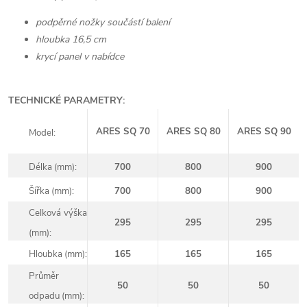
podpěrné nožky součástí balení
hloubka 16,5 cm
krycí panel v nabídce
TECHNICKÉ PARAMETRY:
ARES SQ 70
ARES SQ 80
ARES SQ 90
Model:
Délka (mm):
700
800
900
Šířka (mm):
700
800
900
Celková výška
295
295
295
(mm):
Hloubka (mm):
165
165
165
Průměr
50
50
50
odpadu (mm):