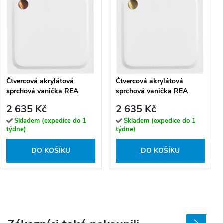
Čtvercová akrylátová
Čtvercová akrylátová
sprchová vanička REA
sprchová vanička REA
BELMOND 90x90 cm bílá,
BELMOND 90x90 cm bílá,
2 635 Kč
2 635 Kč
krytka - kartáčovaná měď
krytka - zlatá kartáčovaná
Skladem (expedice do 1
Skladem (expedice do 1
týdne)
týdne)
DO KOŠÍKU
DO KOŠÍKU