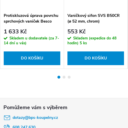
Protiskluzová úprava povrchu
Vaničkový sifon SVS B50CR
sprchových vaniček Besco
(ø 52 mm, chrom)
BESAFE SV
1 633 Kč
553 Kč
Skladem u dodavatele (za 7-
Skladem (expedice do 48
14 dní u vás)
hodin)
5 ks
DO KOŠÍKU
DO KOŠÍKU
Z
á
dotazy
@
bps-koupelny.cz
p
608 247 630