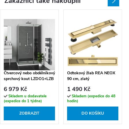
Zákazníci také nakoupili
Čtvercový nebo obdélníkový
Odtokový žlab REA NEOX
sprchový kout LZDO1+LZB
90 cm, zlatý
- bez vaničky
6 979 Kč
1 490 Kč
Skladem u dodavatele
Skladem (expedice do 48
(expedice do 1 týdne)
hodin)
ZOBRAZIT
DO KOŠÍKU