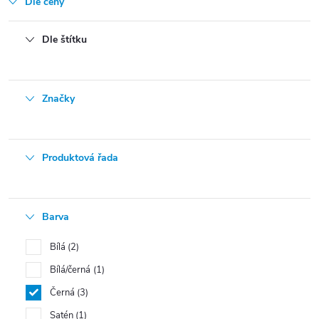
Dle ceny
Dle štítku
Značky
Produktová řada
Barva
Bílá
2
Bílá/černá
1
Černá
3
Satén
1