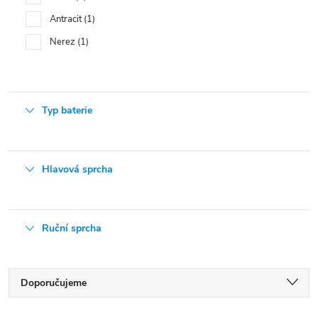
Antracit
1
Nerez
1
Typ baterie
Hlavová sprcha
Ruční sprcha
Ř
Doporučujeme
a
Nejlevnější