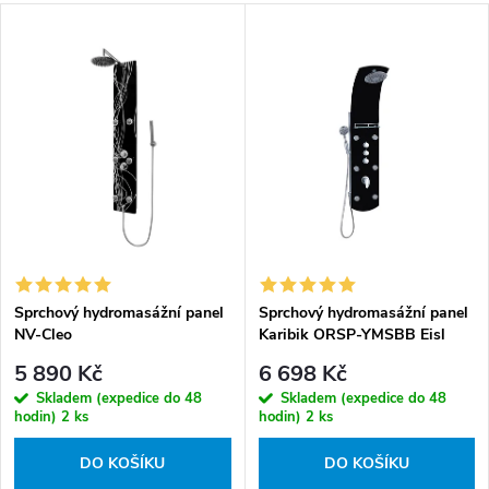
z
V
e
Nejdražší
ý
n
Nejprodávanější
p
í
i
Abecedně
p
s
r
p
o
r
d
o
u
d
k
Sprchový hydromasážní panel
Sprchový hydromasážní panel
u
NV-Cleo
Karibik ORSP-YMSBB Eisl
t
k
Sanitär
5 890 Kč
6 698 Kč
ů
t
Skladem (expedice do 48
Skladem (expedice do 48
ů
hodin)
2 ks
hodin)
2 ks
DO KOŠÍKU
DO KOŠÍKU