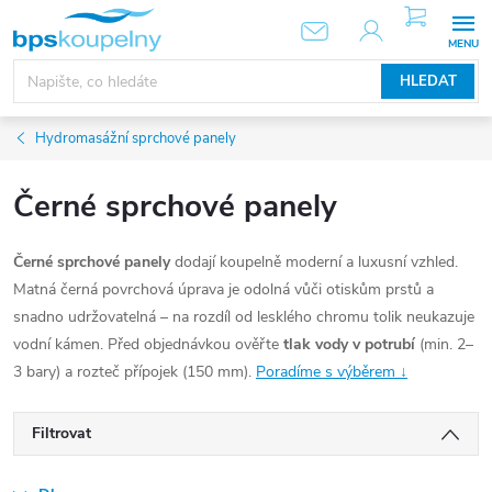
Přejít
NÁKUPNÍ
KOŠÍK
na
obsah
HLEDAT
Hydromasážní sprchové panely
Černé sprchové panely
Černé sprchové panely
dodají koupelně moderní a luxusní vzhled.
Matná černá povrchová úprava je odolná vůči otiskům prstů a
snadno udržovatelná – na rozdíl od lesklého chromu tolik neukazuje
vodní kámen. Před objednávkou ověřte
tlak vody v potrubí
(min. 2–
3 bary) a rozteč přípojek (150 mm).
Poradíme s výběrem ↓
Filtrovat