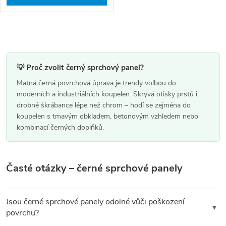
O
v
l
💡 Proč zvolit černý sprchový panel?
á
Matná černá povrchová úprava je trendy volbou do
moderních a industriálních koupelen. Skrývá otisky prstů i
d
drobné škrábance lépe než chrom – hodí se zejména do
a
koupelen s tmavým obkladem, betonovým vzhledem nebo
kombinací černých doplňků.
c
í
p
Časté otázky – černé sprchové panely
r
v
Jsou černé sprchové panely odolné vůči poškození
▼
k
povrchu?