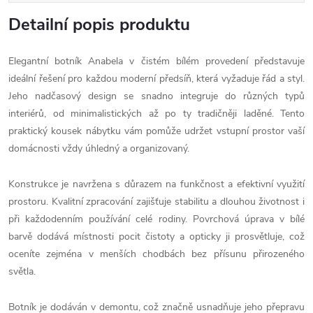
Detailní popis produktu
Elegantní botník Anabela v čistém bílém provedení představuje
ideální řešení pro každou moderní předsíň, která vyžaduje řád a styl.
Jeho nadčasový design se snadno integruje do různých typů
interiérů, od minimalistických až po ty tradičněji laděné. Tento
praktický kousek nábytku vám pomůže udržet vstupní prostor vaší
domácnosti vždy úhledný a organizovaný.
Konstrukce je navržena s důrazem na funkčnost a efektivní využití
prostoru. Kvalitní zpracování zajišťuje stabilitu a dlouhou životnost i
při každodenním používání celé rodiny. Povrchová úprava v bílé
barvě dodává místnosti pocit čistoty a opticky ji prosvětluje, což
oceníte zejména v menších chodbách bez přísunu přirozeného
světla.
Botník je dodáván v demontu, což značně usnadňuje jeho přepravu