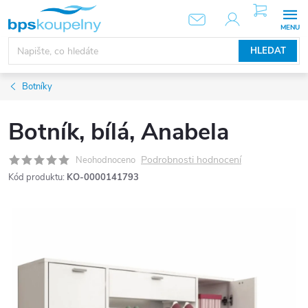
Přejít
NÁKUPNÍ
KOŠÍK
na
obsah
HLEDAT
Botníky
Botník, bílá, Anabela
Podrobnosti hodnocení
Neohodnoceno
Kód produktu:
KO-0000141793