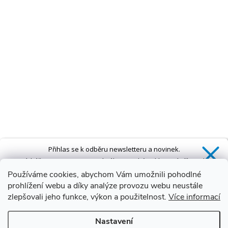
Přihlas se k odběru newsletteru a novinek.
Získáš
SLEVU 5 %
na první nákup a také exkluzivní přístup k
novinkám, slevám a dalším speciálním nabídkám.*
Používáme cookies, abychom Vám umožnili pohodlné
prohlížení webu a díky analýze provozu webu neustále
zlepšovali jeho funkce, výkon a použitelnost.
Více informací
Ano, chci se přihlásit
Nastavení