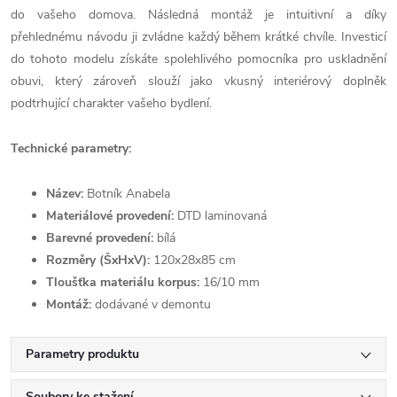
do vašeho domova. Následná montáž je intuitivní a díky
přehlednému návodu ji zvládne každý během krátké chvíle. Investicí
do tohoto modelu získáte spolehlivého pomocníka pro uskladnění
obuvi, který zároveň slouží jako vkusný interiérový doplněk
podtrhující charakter vašeho bydlení.
Technické parametry:
Název:
Botník Anabela
Materiálové provedení:
DTD laminovaná
Barevné provedení:
bílá
Rozměry (ŠxHxV):
120x28x85 cm
Tloušťka materiálu korpus:
16/10 mm
Montáž:
dodávané v demontu
Parametry produktu
Soubory ke stažení