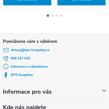
Z
á
dotazy
@
bps-koupelny.cz
p
a
608 247 630
t
Informace o objednávce
í
BPS Koupelny
Informace pro vás
Kde nás najdete