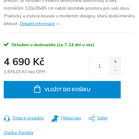
předsíň. Je vyroben z kvalitní laminované dřevotřísky a díky
rozměrům 120x28x85 cm nabízí dostatek prostoru pro vaši obuv.
Praktický a stylový kousek v moderním designu, který dodá interiéru
lehkost.
Detailní informace
Skladem u dodavatele (za 7-14 dní u vás)
4 690 Kč
3 876,03 Kč bez DPH
Měrná
cena:
VLOŽIT DO KOŠÍKU
Dotaz k produktu
Hlídací pes
Sdílet
Značka:
Kondela