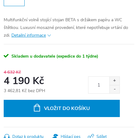
Multifunkční volně stojící stojan BETA s držákem papíru a WC
štětkou. Luxusní mosazné provedení, které nepotřebuje vrtání do
zdi.
Detailní informace
Skladem u dodavatele (expedice do 1 týdne)
4 632 Kč
4 190 Kč
3 462,81 Kč bez DPH
Měrná
cena:
VLOŽIT DO KOŠÍKU
Dotaz k produktu
Hlídací pes
Sdílet