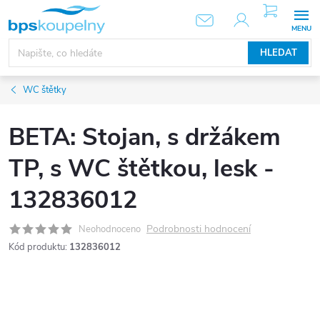
Přejít
NÁKUPNÍ
KOŠÍK
na
obsah
HLEDAT
WC štětky
BETA: Stojan, s držákem
TP, s WC štětkou, lesk -
132836012
Podrobnosti hodnocení
Neohodnoceno
Kód produktu:
132836012