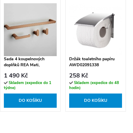
Sada 4 koupelnových
Držák toaletního papíru
doplňků REA Mati,
AWD02091338
kartáčovaná měď
1 490 Kč
258 Kč
Skladem (expedice do 1
Skladem (expedice do 48
týdne)
hodin)
DO KOŠÍKU
DO KOŠÍKU