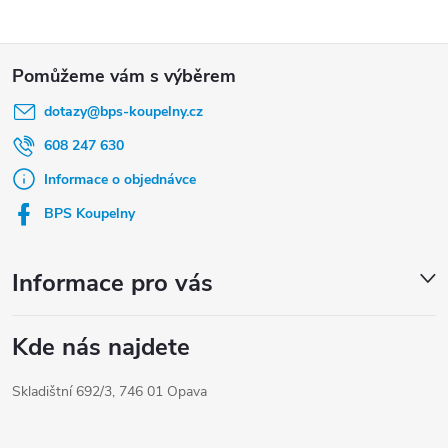
Z
á
dotazy
@
bps-koupelny.cz
p
a
608 247 630
t
Informace o objednávce
í
BPS Koupelny
Informace pro vás
Kde nás najdete
Skladištní 692/3, 746 01 Opava