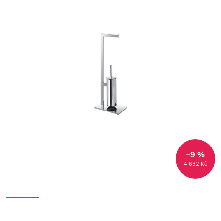
–9 %
4 632 Kč