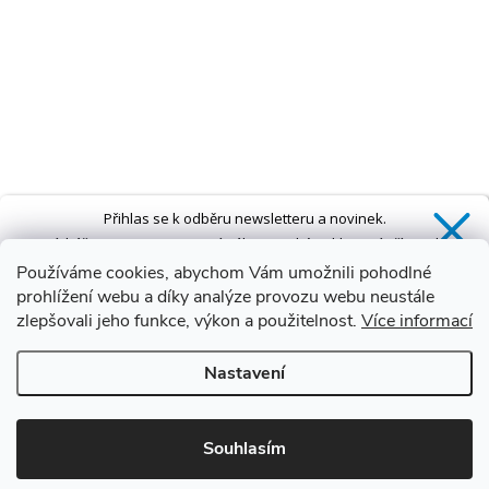
Přihlas se k odběru newsletteru a novinek.
Získáš
SLEVU 5 %
na první nákup a také exkluzivní přístup k
novinkám, slevám a dalším speciálním nabídkám.*
Používáme cookies, abychom Vám umožnili pohodlné
prohlížení webu a díky analýze provozu webu neustále
zlepšovali jeho funkce, výkon a použitelnost.
Více informací
Ano, chci se přihlásit
Nastavení
Zásady zpracování osobních údajů
*Sleva neplatí na vany s dvířky AVO a VOVO
Souhlasím