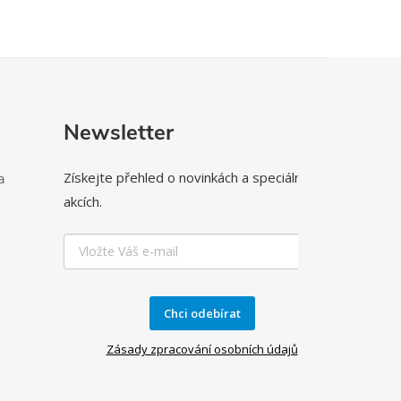
Newsletter
Získejte přehled o novinkách a speciálních
a
akcích.
Chci odebírat
Zásady zpracování osobních údajů