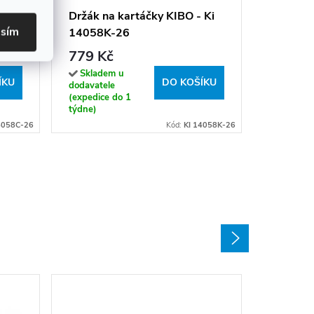
779 K
 Ki
Držák na kartáčky KIBO - Ki
asím
14058K-26
Sklade
dodavatel
779 Kč
(expedice
týdne)
Skladem u
ÍKU
DO KOŠÍKU
dodavatele
(expedice do 1
týdne)
4058C-26
Kód:
KI 14058K-26