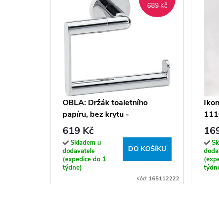
689 Kč
OBLA: Držák toaletního
Ikon
papíru, bez krytu -
111
165112222
619 Kč
16
Skladem u
Sk
DO KOŠÍKU
dodavatele
doda
(expedice do 1
(exp
týdne)
týdn
Kód:
165112222