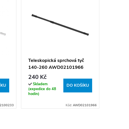
Drátěná
AWD02
150 K
Teleskopická sprchová tyč
140-260 AWD02101966
Sklade
(expedice
240 Kč
hodin)
Skladem
ÍKU
DO KOŠÍKU
(expedice do 48
hodin)
2100233
Kód:
AWD02101966