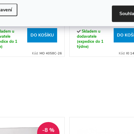
ák na kartáčky MONOLIT
Držák na kartáčky KIBO -
avení
Souhl
O 4058C-26
14058C-26
9 Kč
859 Kč
ladem u
Skladem u
DO KOŠÍKU
DO KOŠ
vatele
dodavatele
edice do 1
(expedice do 1
e)
týdne)
Kód:
MO 4058C-26
Kód:
KI 1
-8 %