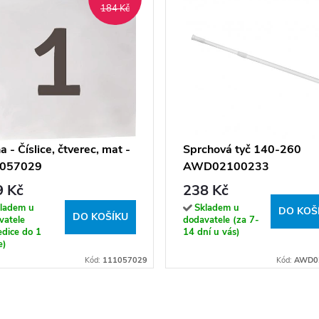
184 Kč
a - Číslice, čtverec, mat -
Sprchová tyč 140-260
057029
AWD02100233
9 Kč
238 Kč
ladem u
Skladem u
DO KOŠ
DO KOŠÍKU
vatele
dodavatele (za 7-
edice do 1
14 dní u vás)
e)
Kód:
111057029
Kód:
AWD0