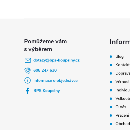
Z
á
p
Infor
a
Blog
t
dotazy
@
bps-koupelny.cz
Kontakt
í
608 247 630
Doprava
Informace o objednávce
Věrnost
Individu
BPS Koupelny
Velkoob
O nás
Vrácení
Obchod