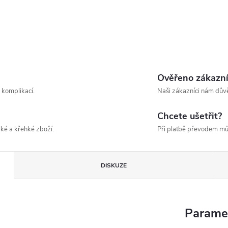
Ověřeno zákazn
 komplikací.
Naši zákazníci nám důvě
Chcete ušetřit?
ké a křehké zboží.
Při platbě převodem mů
DISKUZE
Parame