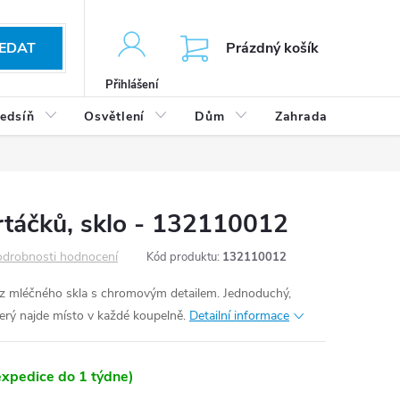
KOŠÍK
EDAT
Prázdný košík
Přihlášení
edsíň
Osvětlení
Dům
Zahrada
Výp
rtáčků, sklo - 132110012
drobnosti hodnocení
Kód produktu:
132110012
z mléčného skla s chromovým detailem. Jednoduchý,
který najde místo v každé koupelně.
Detailní informace
xpedice do 1 týdne)