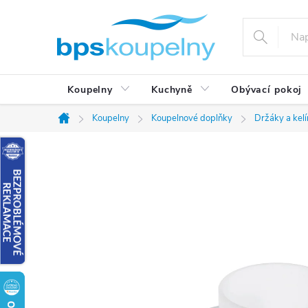
Přejít
na
obsah
Koupelny
Kuchyně
Obývací pokoj
Koupelny
Koupelnové doplňky
Držáky a kel
Domů