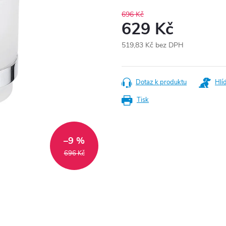
696 Kč
629 Kč
519,83 Kč bez DPH
Měrná
cena:
Dotaz k produktu
Hlí
Tisk
–9 %
696 Kč