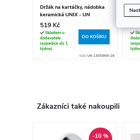
Držák na kartáčky, nádobka
Drž
Nast
keramická UNIX - UN
- M
13058KN-26
519 Kč
25
Skladem u
Sk
DO KOŠÍKU
dodavatele
doda
(expedice do 1
(exp
týdne)
týdn
Kód:
UN 13058KN-26
Zákazníci také nakoupili
-10 %