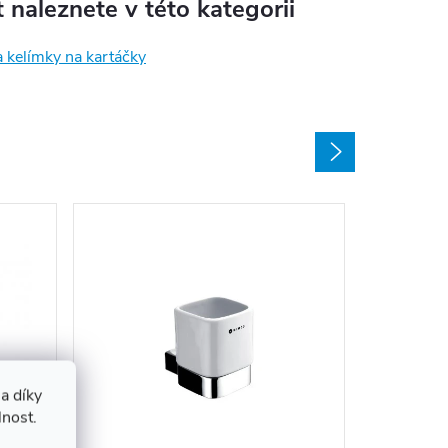
 naleznete v této kategorii
 kelímky na kartáčky
a díky
Držák n
lnost.
19058K