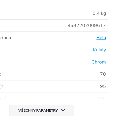
0.4 kg
8592207009617
 řada
:
Beta
Kulatý
Chrom
:
70
)
:
95
mm)
:
105
VŠECHNY PARAMETRY