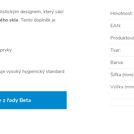
istickým designem, který sází
Hmotnost
:
ého skla
. Tento doplněk je
EAN
:
Produktová
 prvky
Tvar
:
Barva
:
je vysoký hygienický standard
Šířka (mm)
Výška (mm
Hloubka (
 z řady Beta