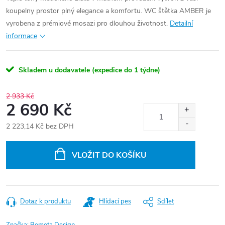
koupelny prostor plný elegance a komfortu. WC štětka AMBER je
vyrobena z prémiové mosazi pro dlouhou životnost.
Detailní
informace
Skladem u dodavatele (expedice do 1 týdne)
2 933 Kč
2 690 Kč
2 223,14 Kč bez DPH
Měrná
cena:
VLOŽIT DO KOŠÍKU
Dotaz k produktu
Hlídací pes
Sdílet