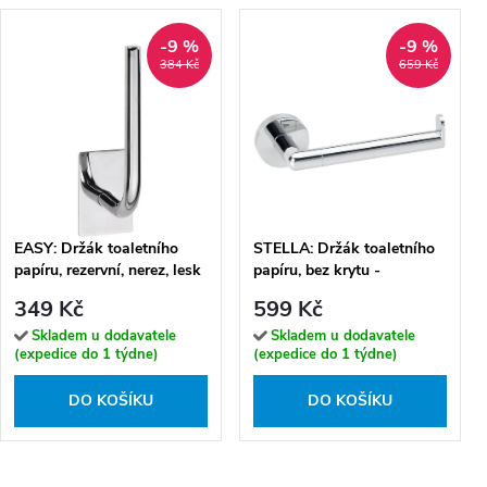
-9 %
-9 %
384 Kč
659 Kč
EASY: Držák toaletního
STELLA: Držák toaletního
papíru, rezervní, nerez, lesk
papíru, bez krytu -
- 163112231
166212032
349 Kč
599 Kč
Skladem u dodavatele
Skladem u dodavatele
(expedice do 1 týdne)
(expedice do 1 týdne)
DO KOŠÍKU
DO KOŠÍKU