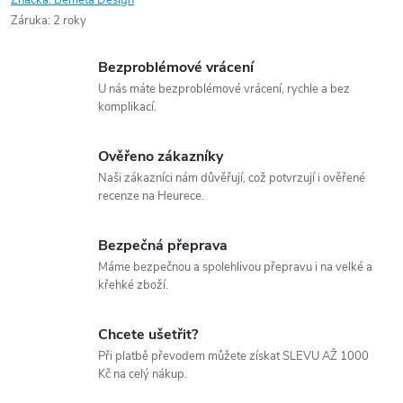
Značka:
Bemeta Design
Záruka
:
2 roky
Bezproblémové vrácení
U nás máte bezproblémové vrácení, rychle a bez
komplikací.
Ověřeno zákazníky
Naši zákazníci nám důvěřují, což potvrzují i ověřené
recenze na Heurece.
Bezpečná přeprava
Máme bezpečnou a spolehlivou přepravu i na velké a
křehké zboží.
Chcete ušetřit?
Při platbě převodem můžete získat SLEVU AŽ 1000
Kč na celý nákup.