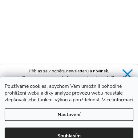
Přihlas se k odběru newsletteru a novinek.
Získáš
SLEVU 5 %
na první nákup a také exkluzivní přístup k
novinkám, slevám a dalším speciálním nabídkám.*
Používáme cookies, abychom Vám umožnili pohodlné
prohlížení webu a díky analýze provozu webu neustále
zlepšovali jeho funkce, výkon a použitelnost.
Více informací
Ano, chci se přihlásit
Nastavení
Zásady zpracování osobních údajů
*Sleva neplatí na vany s dvířky AVO a VOVO
Souhlasím