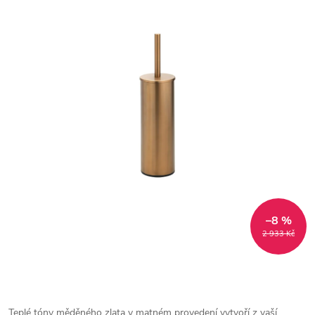
–8 %
2 933 Kč
Teplé tóny měděného zlata v matném provedení vytvoří z vaší