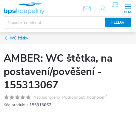
Přejít
NÁKUPNÍ
KOŠÍK
na
obsah
HLEDAT
WC štětky
AMBER: WC štětka, na
postavení/pověšení -
155313067
Podrobnosti hodnocení
Neohodnoceno
Kód produktu:
155313067