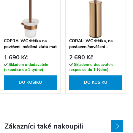
COPRA: WC štětka na
CORAL: WC štětka, na
pověšení, měděná zlatá mat
postavení/pověšení -
- 176113010
158313067
1 690 Kč
2 690 Kč
Skladem u dodavatele
Skladem u dodavatele
(expedice do 1 týdne)
(expedice do 1 týdne)
DO KOŠÍKU
DO KOŠÍKU
Zákazníci také nakoupili