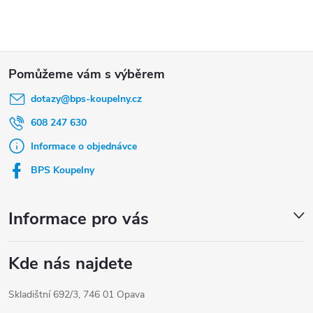
Z
á
dotazy
@
bps-koupelny.cz
p
a
608 247 630
t
Informace o objednávce
í
BPS Koupelny
Informace pro vás
Kde nás najdete
Skladištní 692/3, 746 01 Opava