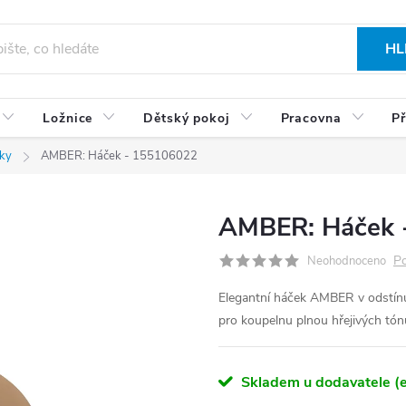
HL
Ložnice
Dětský pokoj
Pracovna
Př
ky
AMBER: Háček - 155106022
AMBER: Háček 
Po
Neohodnoceno
Elegantní háček AMBER v odstín
pro koupelnu plnou hřejivých tó
Skladem u dodavatele (e