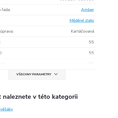
 řada
:
Amber
Měděné zlato
 úprava
:
Kartáčovaná
:
55
)
:
55
mm)
:
50
VŠECHNY PARAMETRY
 naleznete v této kategorii
 věšáky