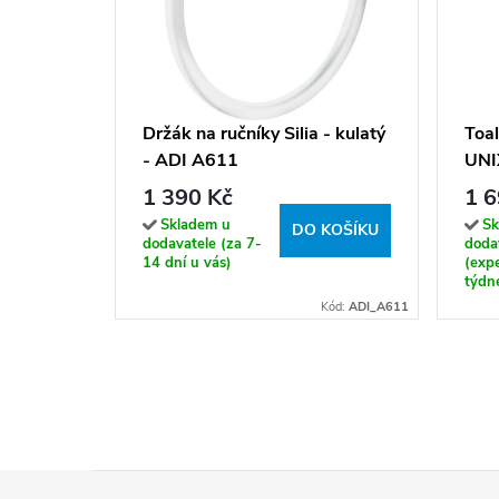
Držák na ručníky Silia - kulatý
Toal
- ADI A611
UNI
130
1 390 Kč
1 6
Skladem u
Sk
DO KOŠÍKU
dodavatele (za 7-
doda
14 dní u vás)
(exp
týdn
Kód:
ADI_A611
Z