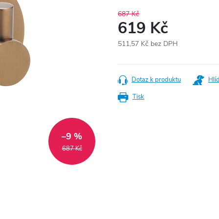
687 Kč
619 Kč
511,57 Kč bez DPH
Měrná
cena:
Dotaz k produktu
Hlí
Tisk
–9 %
687 Kč