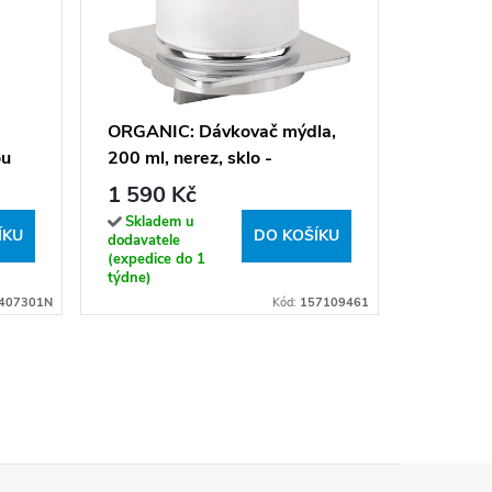
Sprchov
AWD02
238 K
ORGANIC: Dávkovač mýdla,
ou
200 ml, nerez, sklo -
Sklade
dodavatel
157109461
1 590 Kč
14 dní u v
Skladem u
ÍKU
DO KOŠÍKU
dodavatele
(expedice do 1
týdne)
407301N
Kód:
157109461