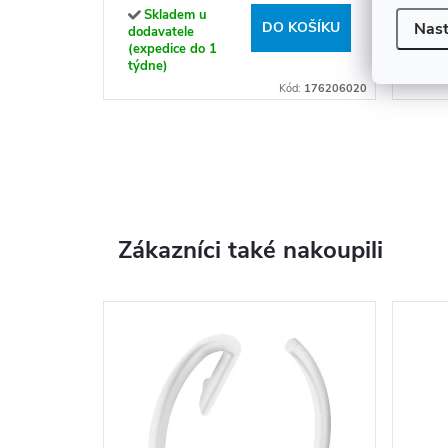
Skladem u
Sk
DO KOŠÍKU
Nast
dodavatele
doda
(expedice do 1
(exp
týdne)
týdn
Kód:
176206020
Zákazníci také nakoupili