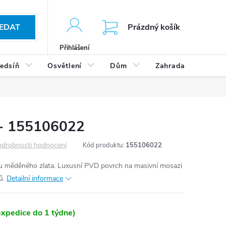
KOŠÍK
EDAT
Prázdný košík
Přihlášení
edsíň
Osvětlení
Dům
Zahrada
Výp
- 155106022
drobnosti hodnocení
Kód produktu:
155106022
u měděného zlata. Luxusní PVD povrch na masivní mosazi
nů.
Detailní informace
xpedice do 1 týdne)