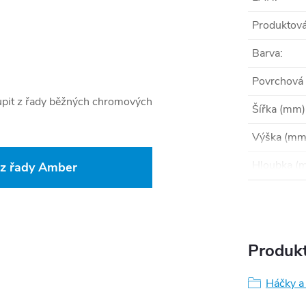
Produktová
Barva
:
Povrchová
stoupit z řady běžných chromových
Šířka (mm)
Výška (mm
Hloubka (
 z řady Amber
Produkt
Háčky a