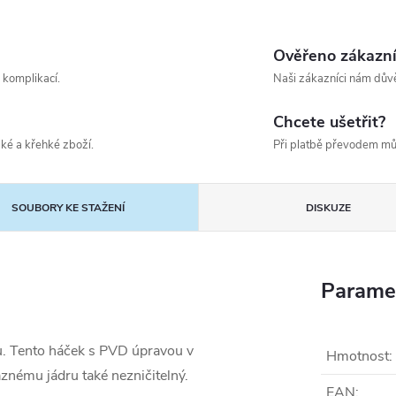
Ověřeno zákazn
 komplikací.
Naši zákazníci nám důvě
Chcete ušetřit?
ké a křehké zboží.
Při platbě převodem mů
SOUBORY KE STAŽENÍ
DISKUZE
Parame
tu. Tento háček s PVD úpravou v
Hmotnost
:
znému jádru také nezničitelný.
EAN
: