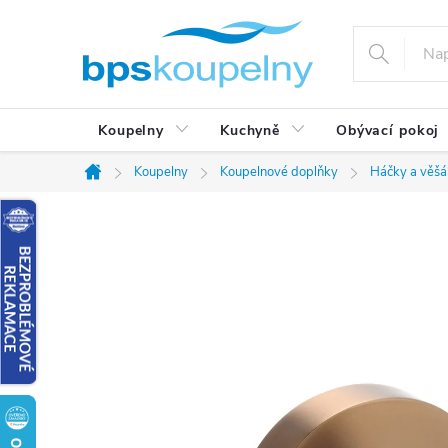
Přejít
na
obsah
Koupelny
Kuchyně
Obývací pokoj
Koupelny
Koupelnové doplňky
Háčky a věšá
Domů