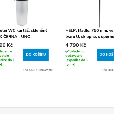
etní WC kartáč, skleněný
HELP: Madlo, 750 mm, ve
X ČERNÁ - UNC
tvaru U, sklopné, s opěrn
94W-90
nohou, s držákem TP, s
90 Kč
4 790 Kč
krytkou, nerez, lesk -
ladem u
Skladem u
DO KOŠÍKU
301407301N
DO KOŠ
vatele
dodavatele
edice do 1
(expedice do 1
e)
týdne)
Kód:
UNC 13094W-90
Kód:
301