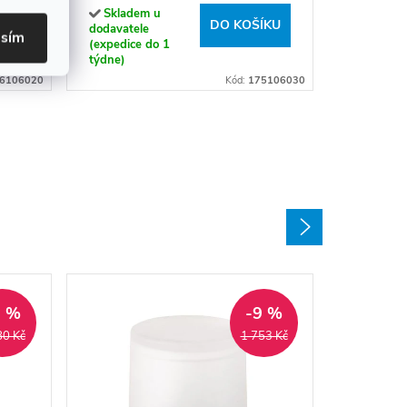
týdne)
Skladem u
ÍKU
DO KOŠÍKU
dodavatele
asím
(expedice do 1
týdne)
6106020
Kód:
175106030
9 %
-9 %
80 Kč
1 753 Kč