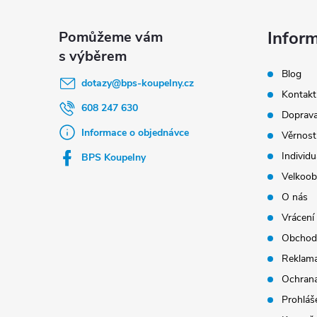
á
p
Infor
a
Blog
t
dotazy
@
bps-koupelny.cz
Kontakt
í
608 247 630
Doprava
Informace o objednávce
Věrnost
Individu
BPS Koupelny
Velkoob
O nás
Vrácení
Obchod
Reklama
Ochrana
Prohláše