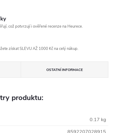
íky
řují, což potvrzují i ověřené recenze na Heurece.
žete získat SLEVU AŽ 1000 Kč na celý nákup.
OSTATNÍ INFORMACE
try produktu:
0.17 kg
8592207028915