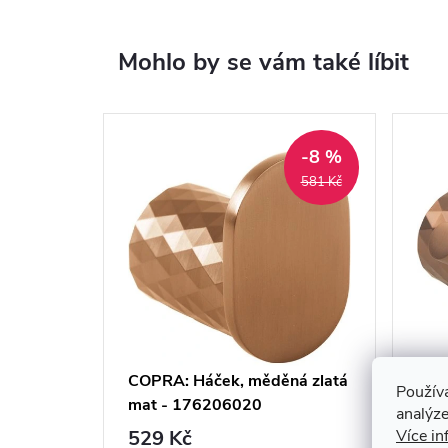
Mohlo by se vám také líbit
-8 %
581 Kč
COPRA: Háček, měděná zlatá
COP
Použív
mat - 176206020
měd
analýze
176
529 Kč
Více in
56