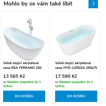
Mohlo by se vám také líbit
Volně stojící akrylátová
Volně stojící akrylátová
vana REA FERRANO 150
vana HYD-LIZ502A 150x75
bílá, sifon Click-Clack -
bílá, odtokový komplet bílý
13 565 Kč
17 590 Kč
Chrom
Skladem (expedice do 1
Skladem (expedice do 1
týdne)
týdne)
DO KOŠÍKU
DO KOŠÍKU