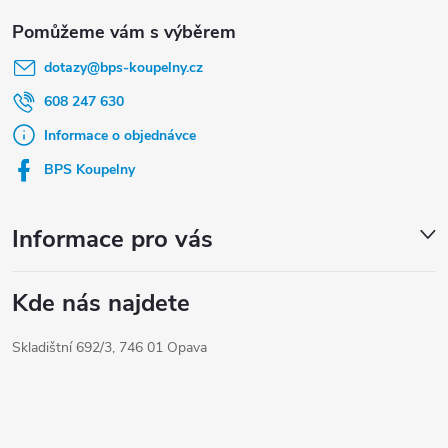
Z
á
dotazy
@
bps-koupelny.cz
p
a
608 247 630
t
Informace o objednávce
í
BPS Koupelny
Informace pro vás
Kde nás najdete
Skladištní 692/3, 746 01 Opava