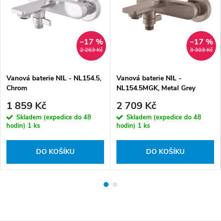
–17 %
–17 %
2 263 Kč
3 303 Kč
Vanová baterie NIL - NL154.5,
Vanová baterie NIL -
Chrom
NL154.5MGK, Metal Grey
kartáčovaná
1 859 Kč
2 709 Kč
Skladem (expedice do 48
Skladem (expedice do 48
hodin)
1 ks
hodin)
1 ks
DO KOŠÍKU
DO KOŠÍKU