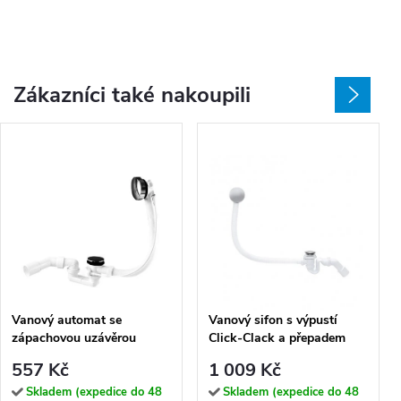
Zákazníci také nakoupili
Vanový automat se
Vanový sifon s výpustí
zápachovou uzávěrou
Click-Clack a přepadem
VABPS-ZU 70 (ø 52 mm,
Wirquin CC 50 (ø 50 mm)
557 Kč
1 009 Kč
přepad 70 cm)
Skladem (expedice do 48
Skladem (expedice do 48