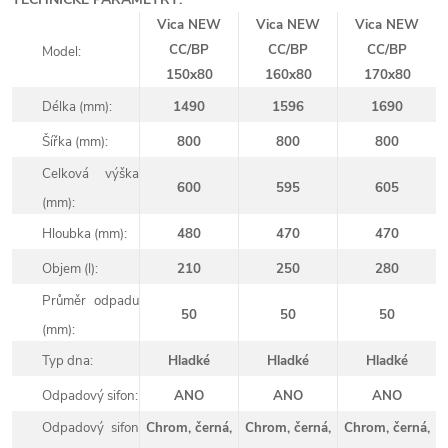
Vica NEW
Vica NEW
Vica NEW
CC/BP
CC/BP
CC/BP
Model:
150x80
160x80
170x80
Délka (mm):
1490
1596
1690
Šířka (mm):
800
800
800
Celková výška
600
595
605
(mm):
Hloubka (mm):
480
470
470
Objem (l):
210
250
280
Průměr odpadu
50
50
50
(mm):
Typ dna:
Hladké
Hladké
Hladké
Odpadový sifon:
ANO
ANO
ANO
Odpadový sifon
Chrom, černá,
Chrom, černá,
Chrom, černá,