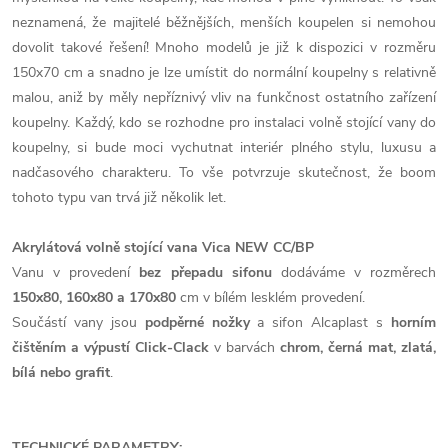
neznamená, že majitelé běžnějších, menších koupelen si nemohou
dovolit takové řešení! Mnoho modelů je již k dispozici v rozměru
150x70 cm a snadno je lze umístit do normální koupelny s relativně
malou, aniž by měly nepříznivý vliv na funkčnost ostatního zařízení
koupelny. Každý, kdo se rozhodne pro instalaci volně stojící vany do
koupelny, si bude moci vychutnat interiér plného stylu, luxusu a
nadčasového charakteru. To vše potvrzuje skutečnost, že boom
tohoto typu van trvá již několik let.
Akrylátová volně stojící vana Vica NEW CC/BP
Vanu v provedení
bez přepadu sifonu
dodáváme v rozměrech
150x80, 160x80 a 170x80
cm v bílém lesklém provedení.
Součástí vany jsou
podpěrné nožky
a sifon Alcaplast s
horním
čištěním a výpustí Click-Clack
v barvách
chrom, černá mat, zlatá,
bílá nebo grafit
.
TECHNICKÉ PARAMETRY: