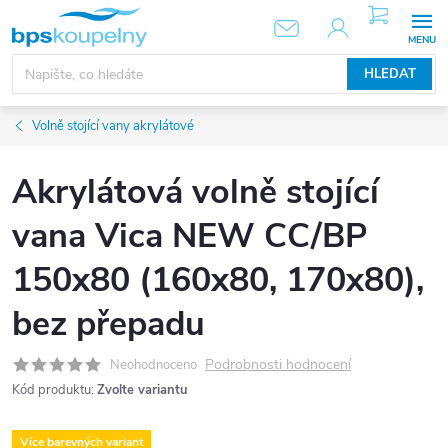
Přejít
NÁKUPNÍ
KOŠÍK
na
obsah
HLEDAT
Volně stojící vany akrylátové
Akrylátová volně stojící
vana Vica NEW CC/BP
150x80 (160x80, 170x80),
bez přepadu
Podrobnosti hodnocení
Neohodnoceno
Kód produktu:
Zvolte variantu
Více barevných variant