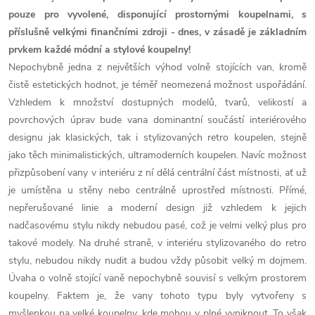
pouze pro vyvolené, disponující prostornými koupelnami, s
příslušně velkými finančními zdroji - dnes, v zásadě je základním
prvkem každé módní a stylové koupelny!
Nepochybně jedna z největších výhod volně stojících van, kromě
čistě estetických hodnot, je téměř neomezená možnost uspořádání.
Vzhledem k množství dostupných modelů, tvarů, velikostí a
povrchových úprav bude vana dominantní součástí interiérového
designu jak klasických, tak i stylizovaných retro koupelen, stejně
jako těch minimalistických, ultramoderních koupelen. Navíc možnost
přizpůsobení vany v interiéru z ní dělá centrální část místnosti, ať už
je umístěna u stěny nebo centrálně uprostřed místnosti. Přímé,
nepřerušované linie a moderní design již vzhledem k jejich
nadčasovému stylu nikdy nebudou pasé, což je velmi velký plus pro
takové modely. Na druhé straně, v interiéru stylizovaného do retro
stylu, nebudou nikdy nudit a budou vždy působit velký m dojmem.
Úvaha o volně stojící vaně nepochybně souvisí s velkým prostorem
koupelny. Faktem je, že vany tohoto typu byly vytvořeny s
myšlenkou na velké koupelny, kde mohou v plné vyniknout. To však