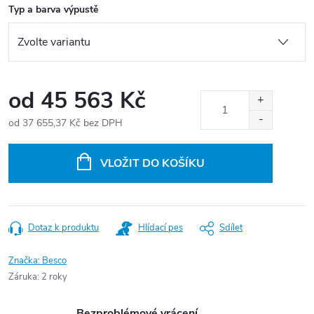
Typ a barva výpustě
od
45 563 Kč
od
37 655,37 Kč
bez DPH
Měrná
cena:
VLOŽIT DO KOŠÍKU
Dotaz k produktu
Hlídací pes
Sdílet
Značka:
Besco
Záruka
:
2 roky
Bezproblémové vrácení