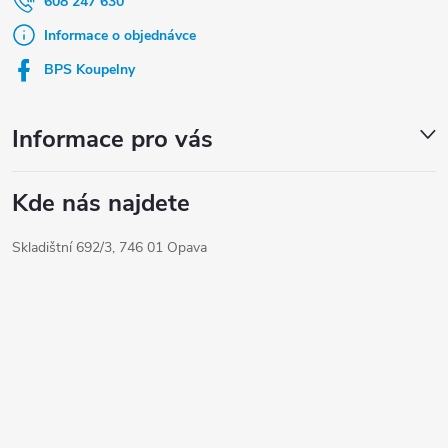
a
608 247 630
t
Informace o objednávce
í
BPS Koupelny
Informace pro vás
Kde nás najdete
Skladištní 692/3, 746 01 Opava