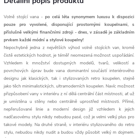
Detailní popis produktu
Volně stojící vana -
po celá léta synonymem luxusu k dispozici
pouze pro vyvolené, disponující prostornými koupelnami, s
příslušně velkými finančními zdroji - dnes, v zásadě je základním
prvkem každé módní a stylové koupelny!
Nepochybně jedna z největších výhod volně stojících van, kromě
čistě estetických hodnot, je téměř neomezená možnost uspořádání.
Vzhledem k množství dostupných modelů, tvarů, velikostí a
povrchových úprav bude vana dominantní součástí interiérového
designu jak klasických, tak i stylizovaných retro koupelen, stejně
jako těch minimalistických, ultramoderních koupelen. Navíc možnost
přizpůsobení vany v interiéru z ní dělá centrální část místnosti, ať už
je umístěna u stěny nebo centrálně uprostřed místnosti. Přímé,
nepřerušované linie a moderní design již vzhledem k jejich
nadčasovému stylu nikdy nebudou pasé, což je velmi velký plus pro
takové modely. Na druhé straně, v interiéru stylizovaného do retro
stylu, nebudou nikdy nudit a budou vždy působit velký m dojmem.