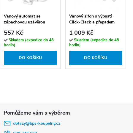
Vanový automat se
Vanový sifon s výpustí
zápachovou uzávěrou
Click-Clack a přepadem
VABPS-ZU 70 (ø 52 mm,
Wirquin CC 50 (ø 50 mm)
557 Kč
1 009 Kč
přepad 70 cm)
Skladem (expedice do 48
Skladem (expedice do 48
hodin)
hodin)
DO KOŠÍKU
DO KOŠÍKU
Z
á
dotazy
@
bps-koupelny.cz
p