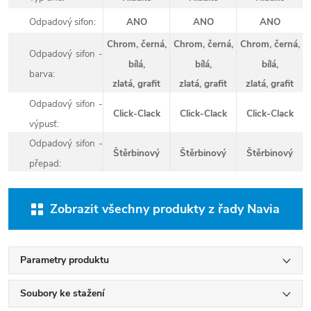
Odpadový sifon:
ANO
ANO
ANO
Chrom, černá,
Chrom, černá,
Chrom, černá,
Odpadový sifon -
bílá,
bílá,
bílá,
barva:
zlatá, grafit
zlatá, grafit
zlatá, grafit
Odpadový sifon -
Click-Clack
Click-Clack
Click-Clack
výpusť:
Odpadový sifon -
Štěrbinový
Štěrbinový
Štěrbinový
přepad:
Zobrazit všechny produkty z řady Navia
Parametry produktu
Soubory ke stažení