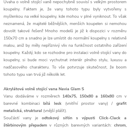
Úvaha o volně stojící vaně nepochybně souvisí s velkým prostorem
koupelny. Faktem je, že vany tohoto typu byly vytvořeny s
myšlenkou na velké koupelny, kde mohou v plné vyniknout. To však
neznamená, že majitelé běžnějších, menších koupelen si nemohou
dovolit takové řešení! Mnoho modelů je již k dispozici v rozměru
150x70 cm a snadno je lze umístit do normální koupelny s relativně
malou, aniž by měly nepříznivý vliv na funkčnost ostatního zařízení
koupelny. Každý, kdo se rozhodne pro instalaci volně stojící vany do
koupelny, si bude moci vychutnat interiér plného stylu, luxusu a
nadčasového charakteru. To vše potvrzuje skutečnost, že boom
tohoto typu van trvá již několik let.
Akrylátová volně stojící vana Navia Glam S
Vanu dodáváme v rozměrech
140x75, 150x80 a 160x80
cm v
barevné kombinaci
bílá lesk
(vnitřní prostor vany) /
grafit
metalická, struktural
(vnější plášť).
Součástí vany je
odtokový sifón s výpusti Click-Clack a
štěrbinovým přepadem
v různých barevných variantách:
chrom,