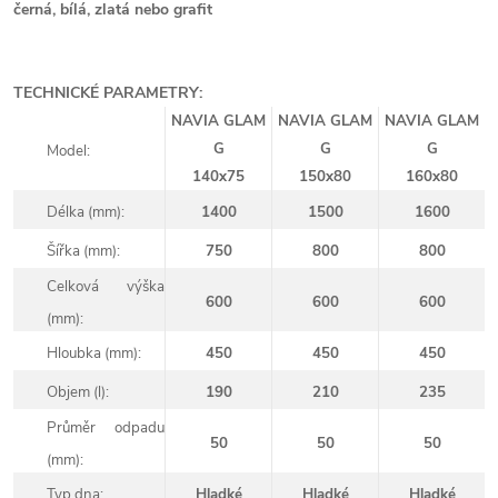
černá, bílá, zlatá nebo grafit
TECHNICKÉ PARAMETRY:
NAVIA GLAM
NAVIA GLAM
NAVIA GLAM
G
G
G
Model:
140x75
150x80
160x80
Délka (mm):
1400
1500
1600
Šířka (mm):
750
800
800
Celková výška
600
600
600
(mm):
Hloubka (mm):
450
450
450
Objem (l):
190
210
235
Průměr odpadu
50
50
50
(mm):
Typ dna:
Hladké
Hladké
Hladké