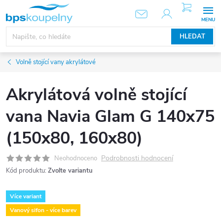
Přejít
NÁKUPNÍ
KOŠÍK
na
obsah
HLEDAT
Volně stojící vany akrylátové
Akrylátová volně stojící
vana Navia Glam G 140x75
(150x80, 160x80)
Podrobnosti hodnocení
Neohodnoceno
Kód produktu:
Zvolte variantu
Více variant
Vanový sifon - více barev