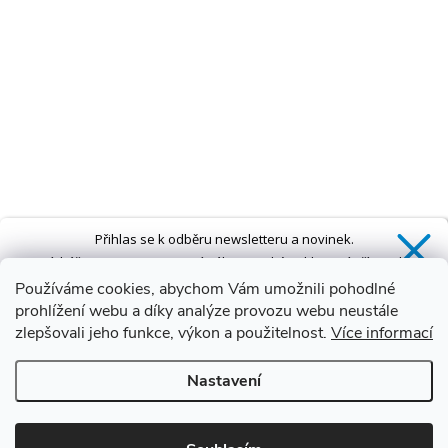
Přihlas se k odběru newsletteru a novinek.
Získáš
SLEVU 5 %
na první nákup a také exkluzivní přístup k
novinkám, slevám a dalším speciálním nabídkám.*
Používáme cookies, abychom Vám umožnili pohodlné
prohlížení webu a díky analýze provozu webu neustále
zlepšovali jeho funkce, výkon a použitelnost.
Více informací
Ano, chci se přihlásit
Nastavení
Zásady zpracování osobních údajů
*Sleva neplatí na vany s dvířky AVO a VOVO