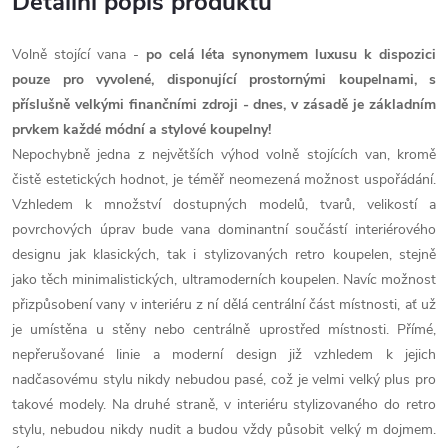
Detailní popis produktu
Volně stojící vana -
po celá léta synonymem luxusu k dispozici
pouze pro vyvolené, disponující prostornými koupelnami, s
příslušně velkými finančními zdroji - dnes, v zásadě je základním
prvkem každé módní a stylové koupelny!
Nepochybně jedna z největších výhod volně stojících van, kromě
čistě estetických hodnot, je téměř neomezená možnost uspořádání.
Vzhledem k množství dostupných modelů, tvarů, velikostí a
povrchových úprav bude vana dominantní součástí interiérového
designu jak klasických, tak i stylizovaných retro koupelen, stejně
jako těch minimalistických, ultramoderních koupelen. Navíc možnost
přizpůsobení vany v interiéru z ní dělá centrální část místnosti, ať už
je umístěna u stěny nebo centrálně uprostřed místnosti. Přímé,
nepřerušované linie a moderní design již vzhledem k jejich
nadčasovému stylu nikdy nebudou pasé, což je velmi velký plus pro
takové modely. Na druhé straně, v interiéru stylizovaného do retro
stylu, nebudou nikdy nudit a budou vždy působit velký m dojmem.