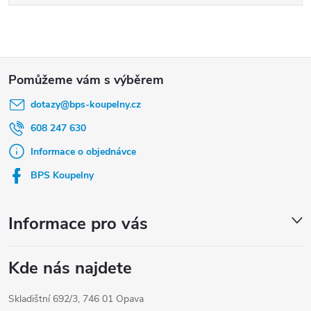
Z
á
dotazy
@
bps-koupelny.cz
p
a
608 247 630
t
Informace o objednávce
í
BPS Koupelny
Informace pro vás
Kde nás najdete
Skladištní 692/3, 746 01 Opava