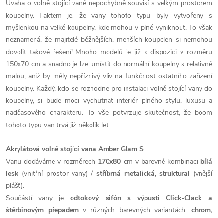
Úvaha o volně stojící vaně nepochybně souvisí s velkým prostorem
koupelny. Faktem je, že vany tohoto typu byly vytvořeny s
myšlenkou na velké koupelny, kde mohou v plné vyniknout. To však
neznamená, že majitelé běžnějších, menších koupelen si nemohou
dovolit takové řešení! Mnoho modelů je již k dispozici v rozměru
150x70 cm a snadno je lze umístit do normální koupelny s relativně
malou, aniž by měly nepříznivý vliv na funkčnost ostatního zařízení
koupelny. Každý, kdo se rozhodne pro instalaci volně stojící vany do
koupelny, si bude moci vychutnat interiér plného stylu, luxusu a
nadčasového charakteru. To vše potvrzuje skutečnost, že boom
tohoto typu van trvá již několik let.
Akrylátová volně stojící vana Amber Glam S
Vanu dodáváme v rozměrech
170x80
cm v barevné kombinaci
bílá
lesk
(vnitřní prostor vany) /
stříbrná metalická, struktural
(vnější
plášť).
Součástí vany je
odtokový sifón s výpusti Click-Clack a
štěrbinovým přepadem
v různých barevných variantách:
chrom,