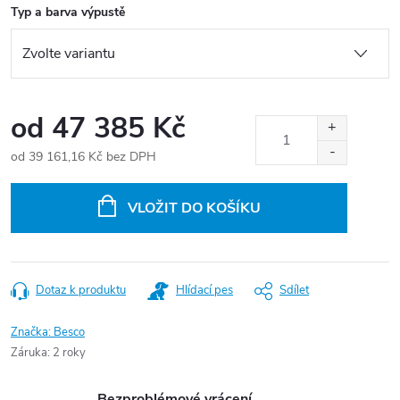
Typ a barva výpustě
od
47 385 Kč
od
39 161,16 Kč
bez DPH
Měrná
cena:
VLOŽIT DO KOŠÍKU
Dotaz k produktu
Hlídací pes
Sdílet
Značka:
Besco
Záruka
:
2 roky
Bezproblémové vrácení