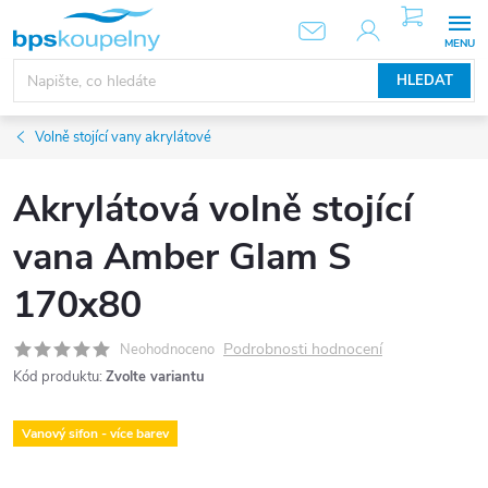
Přejít
NÁKUPNÍ
KOŠÍK
na
obsah
HLEDAT
Volně stojící vany akrylátové
Akrylátová volně stojící
vana Amber Glam S
170x80
Podrobnosti hodnocení
Neohodnoceno
Kód produktu:
Zvolte variantu
Vanový sifon - více barev