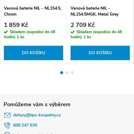
Vanová baterie NIL - NL154.5,
Vanová baterie NIL -
Chrom
NL154.5MGK, Metal Grey
kartáčovaná
1 859 Kč
2 709 Kč
Skladem (expedice do 48
Skladem (expedice do 48
hodin)
1 ks
hodin)
1 ks
DO KOŠÍKU
DO KOŠÍKU
Z
á
dotazy
@
bps-koupelny.cz
p
a
608 247 630