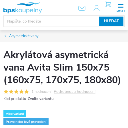
Přejít
NÁKUPNÍ
KOŠÍK
na
obsah
HLEDAT
Asymetrické vany
Akrylátová asymetrická
vana Avita Slim 150x75
(160x75, 170x75, 180x80)
Podrobnosti hodnocení
1 hodnocení
Kód produktu:
Zvolte variantu
Více variant
Pravé nebo levé provedení