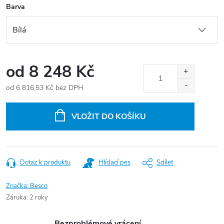
Barva
od
8 248 Kč
od
6 816,53 Kč
bez DPH
Měrná
cena:
VLOŽIT DO KOŠÍKU
Dotaz k produktu
Hlídací pes
Sdílet
Značka:
Besco
Záruka
:
2 roky
Bezproblémové vrácení