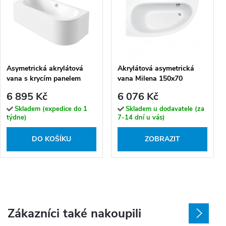
Asymetrická akrylátová
Akrylátová asymetrická
vana s krycím panelem
vana Milena 150x70
REA ORION Levá 150x75
6 895 Kč
6 076 Kč
cm, bílá
Skladem (expedice do 1
Skladem u dodavatele (za
týdne)
7-14 dní u vás)
DO KOŠÍKU
ZOBRAZIT
Zákazníci také nakoupili