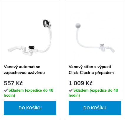
Vanový automat se
Vanový sifon s výpustí
zápachovou uzávěrou
Click-Clack a přepadem
VABPS-ZU 70 (ø 52 mm,
Wirquin CC 50 (ø 50 mm)
557 Kč
1 009 Kč
přepad 70 cm)
Skladem (expedice do 48
Skladem (expedice do 48
hodin)
hodin)
DO KOŠÍKU
DO KOŠÍKU