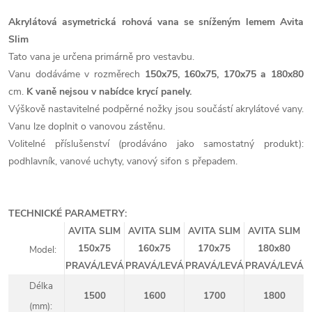
Akrylátová asymetrická rohová vana se sníženým lemem Avita
Slim
Tato vana je určena primárně pro vestavbu.
Vanu dodáváme v rozměrech
150x75, 160x75, 170x75 a 180x80
cm.
K vaně nejsou v nabídce krycí panely.
Výškově nastavitelné podpěrné nožky jsou součástí akrylátové vany.
Vanu lze doplnit o vanovou zástěnu.
Volitelné příslušenství (prodáváno jako samostatný produkt):
podhlavník, vanové uchyty, vanový sifon s přepadem.
TECHNICKÉ PARAMETRY:
AVITA SLIM
AVITA SLIM
AVITA SLIM
AVITA SLIM
150x75
160x75
170x75
180x80
Model:
PRAVÁ/LEVÁ
PRAVÁ/LEVÁ
PRAVÁ/LEVÁ
PRAVÁ/LEVÁ
Délka
1500
1600
1700
1800
(mm):