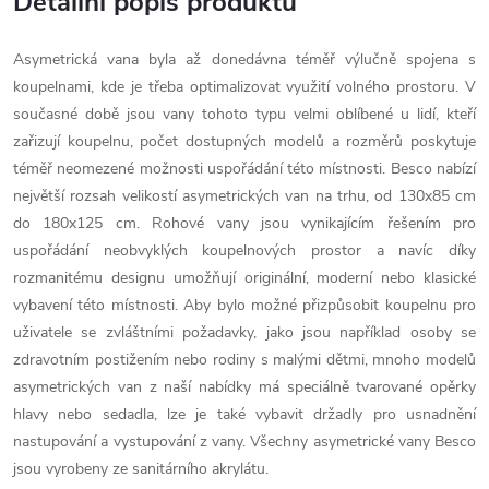
Detailní popis produktu
Asymetrická vana byla až donedávna téměř výlučně spojena s
koupelnami, kde je třeba optimalizovat využití volného prostoru. V
současné době jsou vany tohoto typu velmi oblíbené u lidí, kteří
zařizují koupelnu, počet dostupných modelů a rozměrů poskytuje
téměř neomezené možnosti uspořádání této místnosti. Besco nabízí
největší rozsah velikostí asymetrických van na trhu, od 130x85 cm
do 180x125 cm. Rohové vany jsou vynikajícím řešením pro
uspořádání neobvyklých koupelnových prostor a navíc díky
rozmanitému designu umožňují originální, moderní nebo klasické
vybavení této místnosti. Aby bylo možné přizpůsobit koupelnu pro
uživatele se zvláštními požadavky, jako jsou například osoby se
zdravotním postižením nebo rodiny s malými dětmi, mnoho modelů
asymetrických van z naší nabídky má speciálně tvarované opěrky
hlavy nebo sedadla, lze je také vybavit držadly pro usnadnění
nastupování a vystupování z vany. Všechny asymetrické vany Besco
jsou vyrobeny ze sanitárního akrylátu.