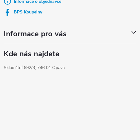
t
Informace o objednávce
í
BPS Koupelny
Informace pro vás
Kde nás najdete
Skladištní 692/3, 746 01 Opava