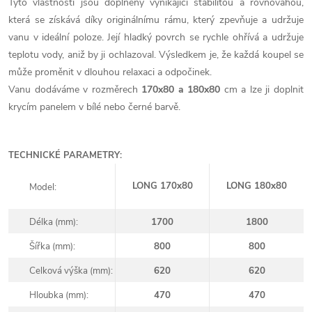
Tyto vlastnosti jsou doplněny vynikající stabilitou a rovnováhou,
která se získává díky originálnímu rámu, který zpevňuje a udržuje
vanu v ideální poloze. Její hladký povrch se rychle ohřívá a udržuje
teplotu vody, aniž by ji ochlazoval. Výsledkem je, že každá koupel se
může proměnit v dlouhou relaxaci a odpočinek.
Vanu dodáváme v rozměrech
170x80 a 180x80
cm a lze ji doplnit
krycím panelem v bílé nebo černé barvě.
TECHNICKÉ PARAMETRY:
LONG 170x80
LONG 180x80
Model:
Délka (mm):
1700
1800
Šířka (mm):
800
800
Celková výška (mm):
620
620
Hloubka (mm):
470
470