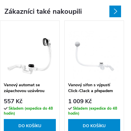
Zákazníci také nakoupili
Vanový automat se
Vanový sifon s výpustí
zápachovou uzávěrou
Click-Clack a přepadem
VABPS-ZU 70 (ø 52 mm,
Wirquin CC 50 (ø 50 mm)
557 Kč
1 009 Kč
přepad 70 cm)
Skladem (expedice do 48
Skladem (expedice do 48
hodin)
hodin)
DO KOŠÍKU
DO KOŠÍKU