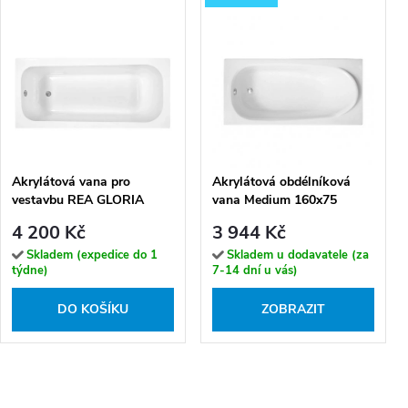
Akrylátová vana pro
Akrylátová obdélníková
vestavbu REA GLORIA
vana Medium 160x75
150x70 cm
(170x75, 190x80)
4 200 Kč
3 944 Kč
Skladem (expedice do 1
Skladem u dodavatele (za
týdne)
7-14 dní u vás)
DO KOŠÍKU
ZOBRAZIT