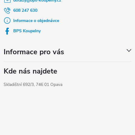
dotazy
@
bps-koupelny.cz
p
a
608 247 630
t
Informace o objednávce
í
BPS Koupelny
Informace pro vás
Kde nás najdete
Skladištní 692/3, 746 01 Opava