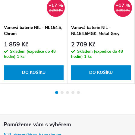
–17 %
–17 %
2 263 Kč
3 303 Kč
Vanová baterie NIL - NL154.5,
Vanová baterie NIL -
Chrom
NL154.5MGK, Metal Grey
kartáčovaná
1 859 Kč
2 709 Kč
Skladem (expedice do 48
Skladem (expedice do 48
hodin)
1 ks
hodin)
1 ks
DO KOŠÍKU
DO KOŠÍKU
Z
á