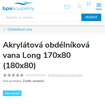
Přejít
NÁKUPNÍ
KOŠÍK
na
obsah
HLEDAT
Obdelníkové vany
Akrylátová obdélníková
vana Long 170x80
(180x80)
Podrobnosti hodnocení
Neohodnoceno
Kód produktu:
Zvolte variantu
Více variant