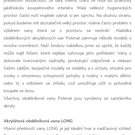
především skutečnost, že díky svému tvaru se hodí do prakticky
jakéhokoliv koupelnového interiéru. Malá velikost hygienických
prostor často nutí majitele vybrat si jen sprchu. Na druhou stranu,
pokud budeme mít dostatečně velký prostor, máme často problém s
výběrem vany, která se v prostoru se neztratí …Nabídka
obdélníkových akrylátových van Polimat zahrnuje několik modelů v
mnoha rozměrech. Naší širokou nabídkou jsme se ujistili, že každý
může najít řešení, které nejlépe vyhovuje jeho potřebám. Vany s
dokonale tvarovanými opěradly, poskytující odpočinek a relaxaci
Vašim zádům, bezpečné modely se sedátky a s úchyty, vhodné pro
osoby s omezenou schopností pohybu a rodiny s malými dětmi,
nebo ty s odtokem ve středu, což umožňuje užít si pohodlné
koupele ve dvou.
Všechny obdélníkové vany Polimat jsou vyrobeny ze sanitárního
akrylu.
Akrylátová obdélníková vana LONG
Hlavní předností vany LONG je její ideální tvar a nadčasový vzhled.