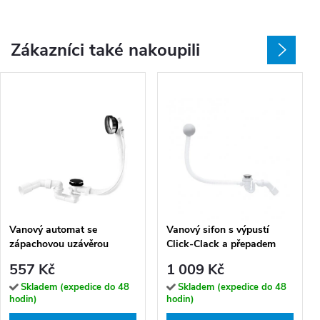
Zákazníci také nakoupili
Vanový automat se
Vanový sifon s výpustí
zápachovou uzávěrou
Click-Clack a přepadem
VABPS-ZU 70 (ø 52 mm,
Wirquin CC 50 (ø 50 mm)
557 Kč
1 009 Kč
přepad 70 cm)
Skladem (expedice do 48
Skladem (expedice do 48
hodin)
hodin)