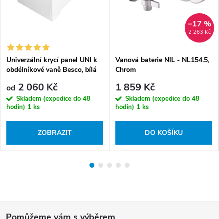
–17 %
2 263 Kč
Univerzální krycí panel UNI k
Vanová baterie NIL - NL154.5,
obdélníkové vaně Besco, bílá
Chrom
lesk
2 060 Kč
1 859 Kč
od
Skladem (expedice do 48
Skladem (expedice do 48
hodin)
1 ks
hodin)
1 ks
ZOBRAZIT
DO KOŠÍKU
Z