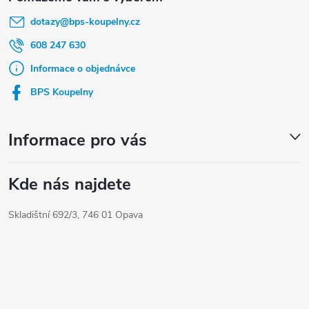
á
dotazy
@
bps-koupelny.cz
p
a
608 247 630
t
Informace o objednávce
í
BPS Koupelny
Informace pro vás
Kde nás najdete
Skladištní 692/3, 746 01 Opava