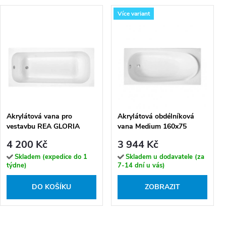
Více variant
Akrylátová vana pro
Akrylátová obdélníková
vestavbu REA GLORIA
vana Medium 160x75
150x70 cm
(170x75, 190x80)
4 200 Kč
3 944 Kč
Skladem (expedice do 1
Skladem u dodavatele (za
týdne)
7-14 dní u vás)
DO KOŠÍKU
ZOBRAZIT