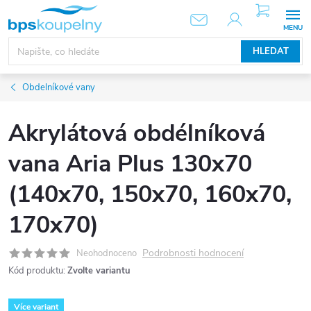
Přejít
NÁKUPNÍ
KOŠÍK
na
obsah
HLEDAT
Obdelníkové vany
Akrylátová obdélníková
vana Aria Plus 130x70
(140x70, 150x70, 160x70,
170x70)
Podrobnosti hodnocení
Neohodnoceno
Kód produktu:
Zvolte variantu
Více variant