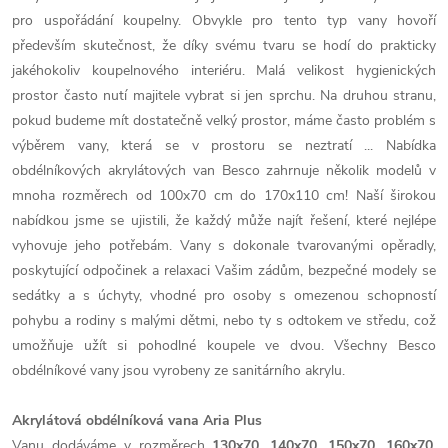
pro uspořádání koupelny. Obvykle pro tento typ vany hovoří
především skutečnost, že díky svému tvaru se hodí do prakticky
jakéhokoliv koupelnového interiéru. Malá velikost hygienických
prostor často nutí majitele vybrat si jen sprchu. Na druhou stranu,
pokud budeme mít dostatečně velký prostor, máme často problém s
výběrem vany, která se v prostoru se neztratí ... Nabídka
obdélníkových akrylátových van Besco zahrnuje několik modelů v
mnoha rozměrech od 100x70 cm do 170x110 cm! Naší širokou
nabídkou jsme se ujistili, že každý může najít řešení, které nejlépe
vyhovuje jeho potřebám. Vany s dokonale tvarovanými opěradly,
poskytující odpočinek a relaxaci Vašim zádům, bezpečné modely se
sedátky a s úchyty, vhodné pro osoby s omezenou schopností
pohybu a rodiny s malými dětmi, nebo ty s odtokem ve středu, což
umožňuje užít si pohodlné koupele ve dvou. Všechny Besco
obdélníkové vany jsou vyrobeny ze sanitárního akrylu.
Akrylátová obdélníková vana Aria Plus
Vanu dodáváme v rozměrech
130x70, 140x70, 150x70, 160x70,