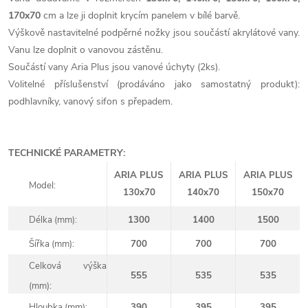
170x70
cm a lze ji doplnit krycím panelem v bílé barvě.
Výškově nastavitelné podpěrné nožky jsou součástí akrylátové vany.
Vanu lze doplnit o vanovou zástěnu.
Součástí vany Aria Plus jsou vanové úchyty (2ks).
Volitelné příslušenství (prodáváno jako samostatný produkt):
podhlavníky, vanový sifon s přepadem.
TECHNICKÉ PARAMETRY:
ARIA PLUS
ARIA PLUS
ARIA PLUS
Model:
130x70
140x70
150x70
Délka (mm):
1300
1400
1500
Šířka (mm):
700
700
700
Celková výška
555
535
535
(mm):
Hloubka (mm):
390
395
395