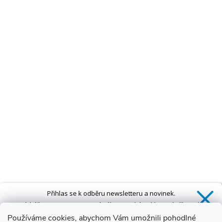
Přihlas se k odběru newsletteru a novinek.
Získáš
SLEVU 5 %
na první nákup a také exkluzivní přístup k
novinkám, slevám a dalším speciálním nabídkám.*
Používáme cookies, abychom Vám umožnili pohodlné