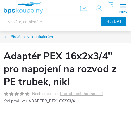
Přejít
NÁKUPNÍ
KOŠÍK
na
obsah
HLEDAT
Příslušenství k radiátorům
Adaptér PEX 16x2x3/4"
pro napojení na rozvod z
PE trubek, nikl
Podrobnosti hodnocení
Neohodnoceno
Kód produktu:
ADAPTER_PEX16X2X3/4