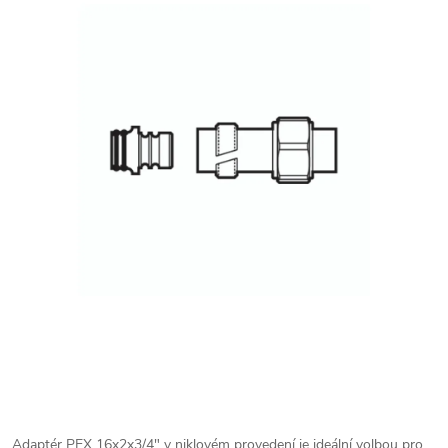
Adaptér PEX 16x2x3/4" v niklovém provedení je ideální volbou pro