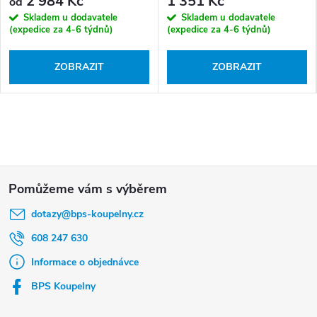
2 984 Kč
1 351 Kč
od
Skladem u dodavatele
Skladem u dodavatele
(expedice za 4-6 týdnů)
(expedice za 4-6 týdnů)
ZOBRAZIT
ZOBRAZIT
Z
á
dotazy
@
bps-koupelny.cz
p
a
608 247 630
t
Informace o objednávce
í
BPS Koupelny