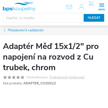
Přejít
NÁKUPNÍ
KOŠÍK
na
obsah
HLEDAT
Příslušenství k radiátorům
Adaptér Měď 15x1/2" pro
napojení na rozvod z Cu
trubek, chrom
Podrobnosti hodnocení
Neohodnoceno
Kód produktu:
ADAPTER_CU15X1/2