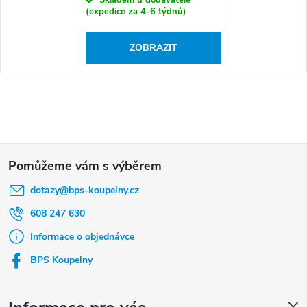
(expedice za 4-6 týdnů)
ZOBRAZIT
Z
á
dotazy
@
bps-koupelny.cz
p
a
608 247 630
t
Informace o objednávce
í
BPS Koupelny