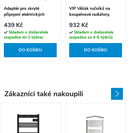
Adaptér pro skryté
VIP Věšák ručníků na
připojení elektrických
koupelnové radiátory,
sušáků do zdi, chrom lesk -
chrom
439 Kč
932 Kč
131567813
Skladem u dodavatele
Skladem u dodavatele
(expedice do 1 týdne)
(expedice za 4-6 týdnů)
DO KOŠÍKU
DO KOŠÍKU
Zákazníci také nakoupili