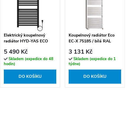
Elektrický koupelnový
Koupelnový radiátor Eco
radiátor HYD-YAS ECO
EC-X 75185 / bílá RAL
500W, 50x105 cm, černý
9016 (185x75 cm)
5 490 Kč
3 131 Kč
Skladem (expedice do 48
Skladem (expedice do 1
hodin)
týdne)
DO KOŠÍKU
DO KOŠÍKU