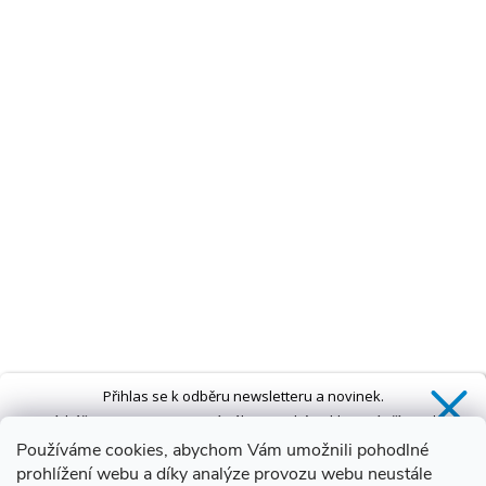
Přihlas se k odběru newsletteru a novinek.
Získáš
SLEVU 5 %
na první nákup a také exkluzivní přístup k
novinkám, slevám a dalším speciálním nabídkám.*
Používáme cookies, abychom Vám umožnili pohodlné
prohlížení webu a díky analýze provozu webu neustále