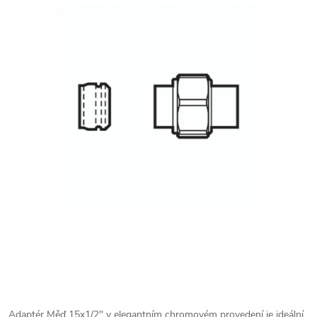
Adaptér Měď 15x1/2" v elegantním chromovém provedení je ideální