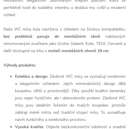
nevšedním, elegantním žebrovaným vnějším pláštěm, která se
perfektně hodí do každého interiéru a dodává mu svěží a moderní
vzhled.
Naše WC mísa byla navržena s ohledem na širokou kompatibilitu,
bez problémů pasuje do montážních rámů
nabízených
renomovanými značkami jako Grohe, Geberit, Koło, TECE, Cersanit a
další dostupné na trhu s
roztečí montážních otvorů 18 cm
.
Výhody produktu:
Estetika a design:
Závěsné WC mísy se vyznačují moderním
a elegantním vzhledem. Jejich minimalistický design dělá
koupelnu větší a prostornější. Díky použití kvalitní keramiky
jsou nejen funkčním, ale i dekorativním prvkem. Závěsné WC
mísy jsou ideálním řešením do malých koupelen, protože
zabírají méně místa než tradiční stojací mísy. To usnadňuje
návrh funkčního a estetického prostoru.
Vysoká kvalita:
Objevte bezkonkurenční odolnost a snadné