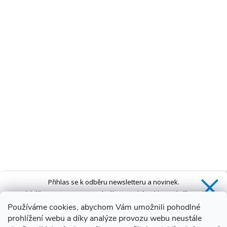
Přihlas se k odběru newsletteru a novinek.
Získáš
SLEVU 5 %
na první nákup a také exkluzivní přístup k
novinkám, slevám a dalším speciálním nabídkám.*
Používáme cookies, abychom Vám umožnili pohodlné
prohlížení webu a díky analýze provozu webu neustále