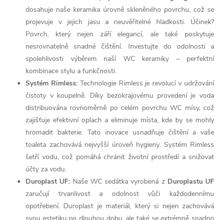
dosahuje naše keramika úrovně skleněného povrchu, což se
projevuje v jejich jasu a neuvěřitelné hladkosti. Účinek?
Povrch, který nejen září elegancí, ale také poskytuje
nesrovnatelně snadné čištění. Investujte do odolnosti a
spolehlivosti výběrem naší WC keramiky – perfektní
kombinace stylu a funkčnosti.
Systém Rimless:
Technologie Rimless je revolucí v udržování
čistoty v koupelně. Díky bezokrajovému provedení je voda
distribuována rovnoměrně po celém povrchu WC mísy, což
zajišťuje efektivní oplach a eliminuje místa, kde by se mohly
hromadit bakterie. Tato inovace usnadňuje čištění a vaše
toaleta zachovává nejvyšší úroveň hygieny. Systém Rimless
šetří vodu, což pomáhá chránit životní prostředí a snižovat
účty za vodu.
Duroplast UF:
Naše WC sedátka vyrobená z
Duroplastu UF
zaručují trvanlivost a odolnost vůči každodennímu
opotřebení. Duroplast je materiál, který si nejen zachovává
svou estetiku po dlouhou dobu, ale také se extrémně snadno