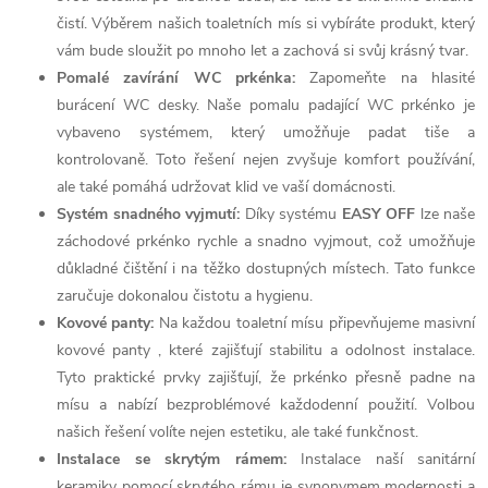
čistí. Výběrem našich toaletních mís si vybíráte produkt, který
vám bude sloužit po mnoho let a zachová si svůj krásný tvar.
Pomalé zavírání WC prkénka:
Zapomeňte na hlasité
burácení WC desky. Naše pomalu padající WC prkénko je
vybaveno systémem, který umožňuje padat tiše a
kontrolovaně. Toto řešení nejen zvyšuje komfort používání,
ale také pomáhá udržovat klid ve vaší domácnosti.
Systém snadného vyjmutí:
Díky systému
EASY OFF
lze naše
záchodové prkénko rychle a snadno vyjmout, což umožňuje
důkladné čištění i na těžko dostupných místech. Tato funkce
zaručuje dokonalou čistotu a hygienu.
Kovové panty:
Na každou toaletní mísu připevňujeme masivní
kovové panty , které zajišťují stabilitu a odolnost instalace.
Tyto praktické prvky zajišťují, že prkénko přesně padne na
mísu a nabízí bezproblémové každodenní použití. Volbou
našich řešení volíte nejen estetiku, ale také funkčnost.
Instalace se skrytým rámem:
Instalace naší sanitární
keramiky pomocí skrytého rámu je synonymem modernosti a