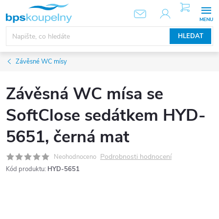
Přejít
NÁKUPNÍ
KOŠÍK
na
obsah
HLEDAT
Závěsné WC mísy
Závěsná WC mísa se
SoftClose sedátkem HYD-
5651, černá mat
Podrobnosti hodnocení
Neohodnoceno
Kód produktu:
HYD-5651