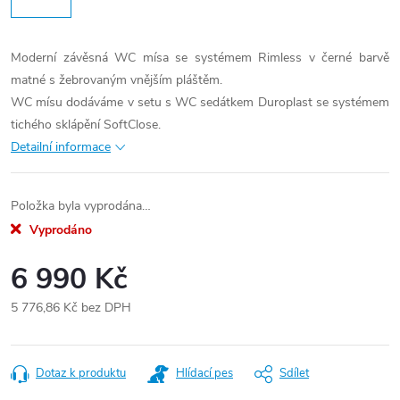
Moderní závěsná WC mísa se systémem Rimless v černé barvě
matné s žebrovaným vnějším pláštěm.
WC mísu dodáváme v setu s WC sedátkem Duroplast se systémem
tichého sklápění SoftClose.
Detailní informace
Položka byla vyprodána…
Vyprodáno
6 990 Kč
5 776,86 Kč bez DPH
Měrná
cena:
Dotaz k produktu
Hlídací pes
Sdílet