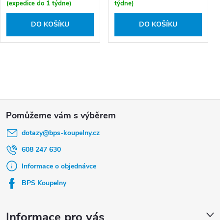
(expedice do 1 týdne)
týdne)
DO KOŠÍKU
DO KOŠÍKU
Z
á
dotazy
@
bps-koupelny.cz
p
a
608 247 630
t
Informace o objednávce
í
BPS Koupelny
Informace pro vás