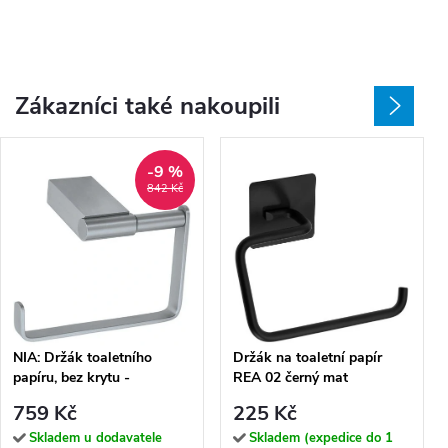
Zákazníci také nakoupili
-9 %
842 Kč
NIA: Držák toaletního
Držák na toaletní papír
papíru, bez krytu -
REA 02 černý mat
180012225
759 Kč
225 Kč
Skladem u dodavatele
Skladem (expedice do 1