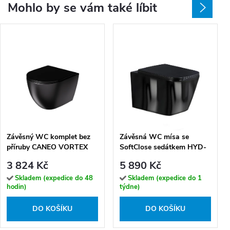
Mohlo by se vám také líbit
Závěsný WC komplet bez
Závěsná WC mísa se
příruby CANEO VORTEX
SoftClose sedátkem HYD-
TR2196DF‑U18 včetně
4775, černá
3 824 Kč
5 890 Kč
Soft-Close sedátka, černá
mat
Skladem (expedice do 48
Skladem (expedice do 1
hodin)
týdne)
DO KOŠÍKU
DO KOŠÍKU