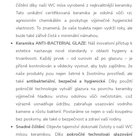
čištění díky naší WC míse vyrobené z nejkvalitnější keramiky.
Tato unikátní certifikovaná keramika je odolná vůči rzi,
agresivním chemikáliím a poskytuje výjimečné hygienické
vlastnosti. To znamená, že vaše toaleta nejen vydrží roky, ale
bude také zářivě čistá s minimální námahou.
Keramika ANTI-BACTERIAL GLAZE:
Náš inovativní přístup k
estetice nastavuje nové standardy v oblasti hygieny a
trvanlivosti. Každý prvek – od surovin až po glazuru – je
přísně kontrolován a vědecky vyvinut, aby bylo zajištěno, že
naše produkty jsou nejen šetrné k životnímu prostředí, ale
také
antibakteriální, bezpečné a hygienické
. Díky použití
pokročilé technologie vytváří glazura na povrchu keramiky
výjimečně hladkou vrstvu odolnou vůči nečistotám, což
výrazně usnadňuje údržbu, zabraňuje usazování vodního
kamene a růstu bakterií. Postaráme se nejen o vaši koupelnu
bez poskvrny, ale také o bezpečnost a zdraví vaší rodiny.
Snadné čištění:
Objevte tajemství dokonalé čistoty s naší WC
mísou keramikou. Díky
pokročilé technologii glazování