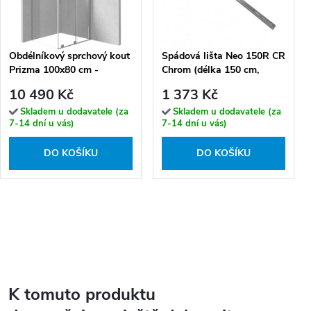
Obdélníkový sprchový kout
Spádová lišta Neo 150R CR
Prizma 100x80 cm -
Chrom (délka 150 cm,
KPNFP10S08, ocel
výška 11-30 mm / pravá)
10 490 Kč
1 373 Kč
kartáčovaná - bez vaničky
Skladem u dodavatele (za
Skladem u dodavatele (za
7-14 dní u vás)
7-14 dní u vás)
DO KOŠÍKU
DO KOŠÍKU
K tomuto produktu