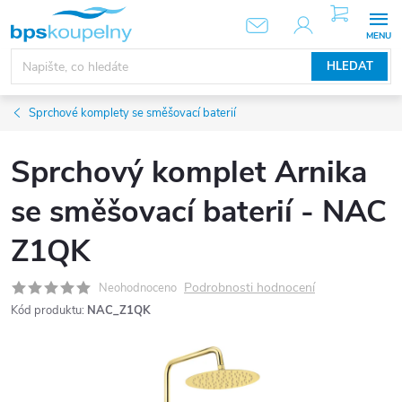
Přejít
NÁKUPNÍ
KOŠÍK
na
obsah
HLEDAT
Sprchové komplety se směšovací baterií
Sprchový komplet Arnika
se směšovací baterií - NAC
Z1QK
Podrobnosti hodnocení
Neohodnoceno
Kód produktu:
NAC_Z1QK