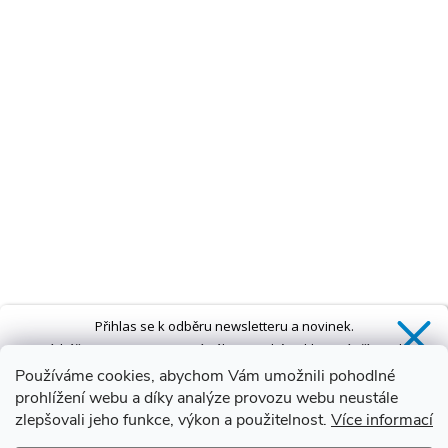
Přihlas se k odběru newsletteru a novinek.
Získáš
SLEVU 5 %
na první nákup a také exkluzivní přístup k
novinkám, slevám a dalším speciálním nabídkám.*
Používáme cookies, abychom Vám umožnili pohodlné
prohlížení webu a díky analýze provozu webu neustále
zlepšovali jeho funkce, výkon a použitelnost.
Více informací