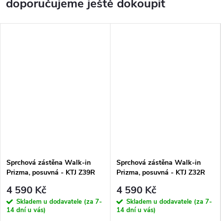
doporučujeme ještě dokoupit
Sprchová zástěna Walk-in
Sprchová zástěna Walk-in
Prizma, posuvná - KTJ Z39R
Prizma, posuvná - KTJ Z32R
90 cm, zlatá lesk - bez vaničky
120 cm, zlatá lesk - bez
4 590 Kč
4 590 Kč
vaničky
Skladem u dodavatele (za 7-
Skladem u dodavatele (za 7-
14 dní u vás)
14 dní u vás)