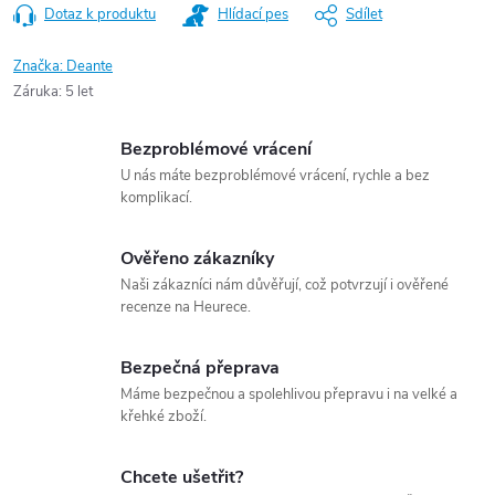
Dotaz k produktu
Hlídací pes
Sdílet
Značka:
Deante
Záruka
:
5 let
Bezproblémové vrácení
U nás máte bezproblémové vrácení, rychle a bez
komplikací.
Ověřeno zákazníky
Naši zákazníci nám důvěřují, což potvrzují i ověřené
recenze na Heurece.
Bezpečná přeprava
Máme bezpečnou a spolehlivou přepravu i na velké a
křehké zboží.
Chcete ušetřit?