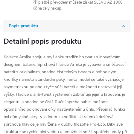
Při platbě převodem můžete získat SLEVU AŽ 1000
Kč na celý nákup.
Popis produktu
Detailní popis produktu
Kolekce Arnika spojuje myšlenku tradičního tvaru s inovativním
designem baterie. Sprchová hlavice Arnika je vybavena směšovací
baterií s originálním, snadno čistitelným tvarem a pohodlnými
knoflíky namísto standardní páky. Tento model se také vyznačuje
asymetrickou polohou tyče vůči baterii a možností nastavení její
výšky. Hadice s anti-twist systémem zabraňuje jejímu kroucení, je
elegantní a snadno se čistí. Ruční sprcha nabízí možnost
optimálního polohování díky nastavitelnému úhlu. Přepínač funkcí
byl důmyslně ukryt v jednom z knoflíků. Ultratenká dešťová
sprchová hlavice je navržena v duchu filozofie Pro-Eco. Díky své
struktuře se rychle plní vodou a umožňuje snížit spotřebu vody při