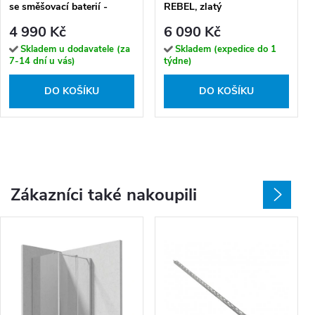
se směšovací baterií -
REBEL, zlatý
PKN_G1OB, zlatá lesk
4 990 Kč
6 090 Kč
Skladem u dodavatele (za
Skladem (expedice do 1
7-14 dní u vás)
týdne)
DO KOŠÍKU
DO KOŠÍKU
Zákazníci také nakoupili