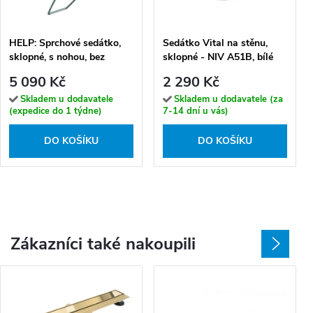
HELP: Sprchové sedátko,
Sedátko Vital na stěnu,
sklopné, s nohou, bez
sklopné - NIV A51B, bílé
krytky, nerez, lesk, bílý
5 090 Kč
2 290 Kč
plast - 301102181
Skladem u dodavatele
Skladem u dodavatele (za
(expedice do 1 týdne)
7-14 dní u vás)
DO KOŠÍKU
DO KOŠÍKU
Zákazníci také nakoupili