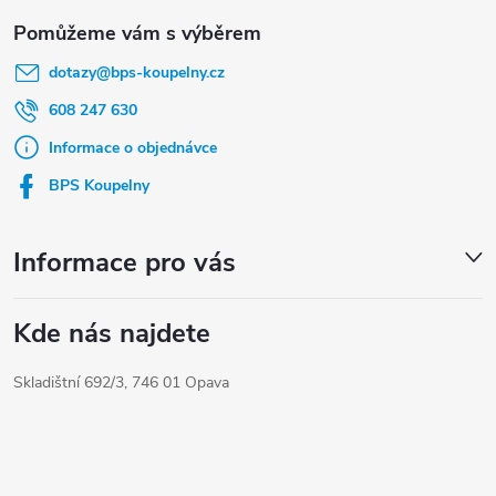
Z
á
dotazy
@
bps-koupelny.cz
p
a
608 247 630
t
Informace o objednávce
í
BPS Koupelny
Informace pro vás
Kde nás najdete
Skladištní 692/3, 746 01 Opava