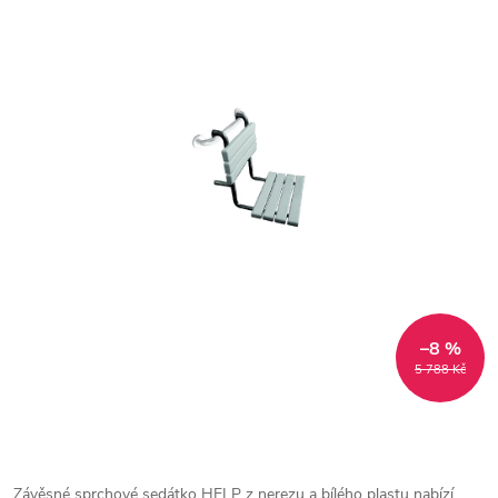
–8 %
5 788 Kč
Závěsné sprchové sedátko HELP z nerezu a bílého plastu nabízí