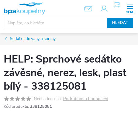
Přejít
NÁKUPNÍ
KOŠÍK
na
obsah
HLEDAT
Sedátka do vany a sprchy
HELP: Sprchové sedátko
závěsné, nerez, lesk, plast
bílý - 338125081
Podrobnosti hodnocení
Neohodnoceno
Kód produktu:
338125081