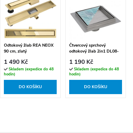
Odtokový žlab REA NEOX
Čtvercový sprchový
90 cm, zlatý
odtokový žlab 2in1 DL08-
G1 HYD-3859 15x15 cm,
1 490 Kč
1 190 Kč
satén
Skladem (expedice do 48
Skladem (expedice do 48
hodin)
hodin)
DO KOŠÍKU
DO KOŠÍKU